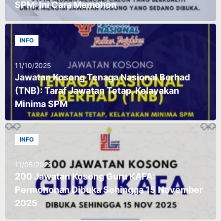
SPM: Ini Cara Memohon
INFO
11/10/2025
Jawatan Kosong Tenaga Nasional Berhad
(TNB): Taraf Jawatan Tetap, Kelayakan
Minima SPM
INFO
11/05/2025
200 Jawatan Kosong Guru KAFA:
Permohonan Dibuka Sehingga 15 November
2025