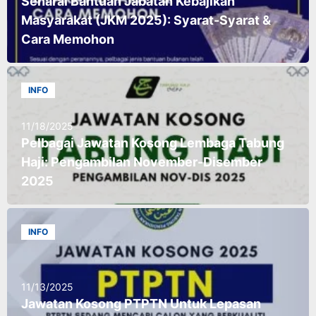
Senarai Bantuan Jabatan Kebajikan
Masyarakat (JKM 2025): Syarat-Syarat &
Cara Memohon
INFO
11/18/2025
Pelbagai Jawatan Kosong Lembaga Tabung
Haji: Pengambilan November-Disember
2025
INFO
11/13/2025
Jawatan Kosong PTPTN Untuk Lepasan