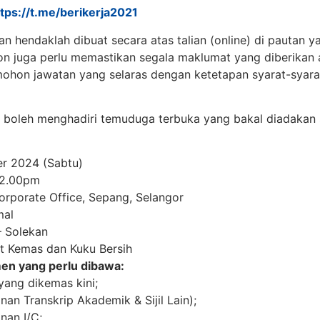
ttps://t.me/berikerja2021
 hendaklah dibuat secara atas talian (online) di pautan y
n juga perlu memastikan segala maklumat yang diberikan a
mohon jawatan yang selaras dengan ketetapan syarat-syara
boleh menghadiri temuduga terbuka yang bakal diadakan 
r 2024 (Sabtu)
12.00pm
porate Office, Sepang, Selangor
mal
 Solekan
 Kemas dan Kuku Bersih
n yang perlu dibawa:
ang dikemas kini;
inan Transkrip Akademik & Sijil Lain);
nan I/C;