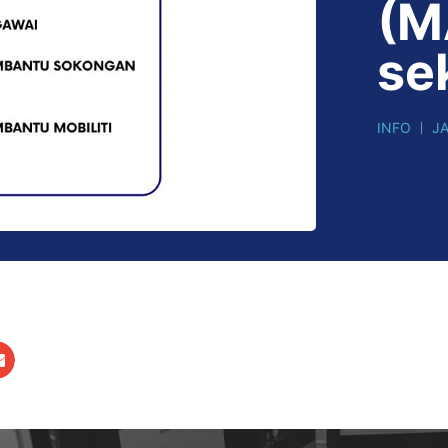
(M
se
INFO
J