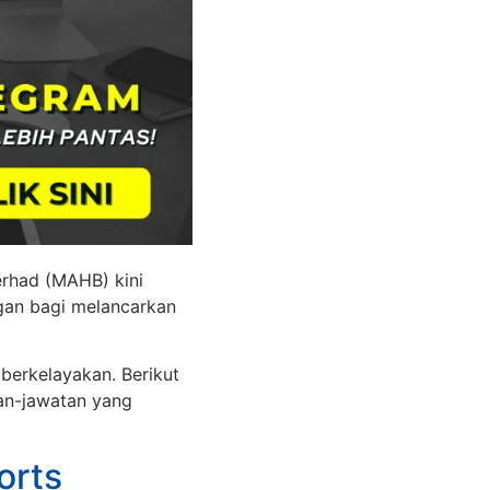
erhad (MAHB) kini
an bagi melancarkan
berkelayakan. Berikut
an-jawatan yang
orts