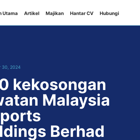
n Utama
Artikel
Majikan
Hantar CV
Hubungi
 30, 2024
0 kekosongan
watan Malaysia
rports
ldings Berhad