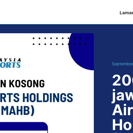
Lama
September
20
ja
Ai
Ho