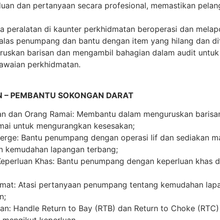
uan dan pertanyaan secara profesional, memastikan pela
 peralatan di kaunter perkhidmatan beroperasi dan melapo
las penumpang dan bantu dengan item yang hilang dan di
skan barisan dan mengambil bahagian dalam audit untu
iawaian perkhidmatan.
N – PEMBANTU SOKONGAN DARAT
an dan Orang Ramai: Membantu dalam menguruskan barisa
mai untuk mengurangkan kesesakan;
ierge: Bantu penumpang dengan operasi lif dan sediakan m
an kemudahan lapangan terbang;
perluan Khas: Bantu penumpang dengan keperluan khas di B
mat: Atasi pertanyaan penumpang tentang kemudahan lapa
n;
n: Handle Return to Bay (RTB) dan Return to Choke (RTC
mengikut keperluan.