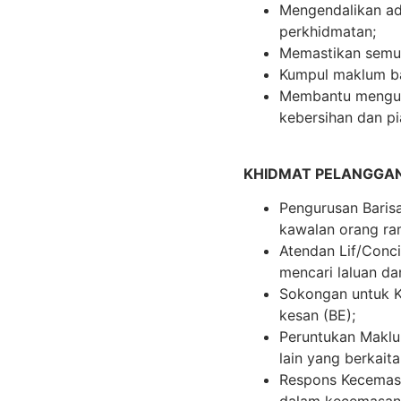
Mengendalikan ad
perkhidmatan;
Memastikan semua
Kumpul maklum ba
Membantu menguru
kebersihan dan p
KHIDMAT PELANGGA
Pengurusan Baris
kawalan orang ra
Atendan Lif/Conc
mencari laluan d
Sokongan untuk Ke
kesan (BE);
Peruntukan Maklu
lain yang berkaita
Respons Kecemasa
dalam kecemasan 