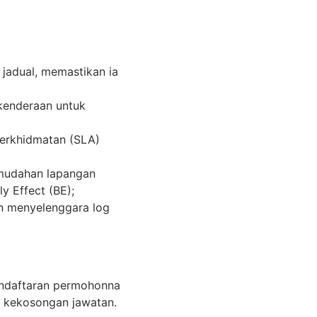
jadual, memastikan ia
kenderaan untuk
perkhidmatan (SLA)
mudahan lapangan
y Effect (BE);
n menyelenggara log
endaftaran permohonna
i kekosongan jawatan.