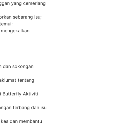
nggan yang cemerlang
rkan sebarang isu;
temui;
k mengekalkan
n dan sokongan
aklumat tentang
utterfly Aktiviti
ngan terbang dan isu
) kes dan membantu