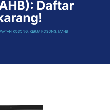
AHB): Daftar
karang!
AWATAN KOSONG
,
KERJA KOSONG
,
MAHB