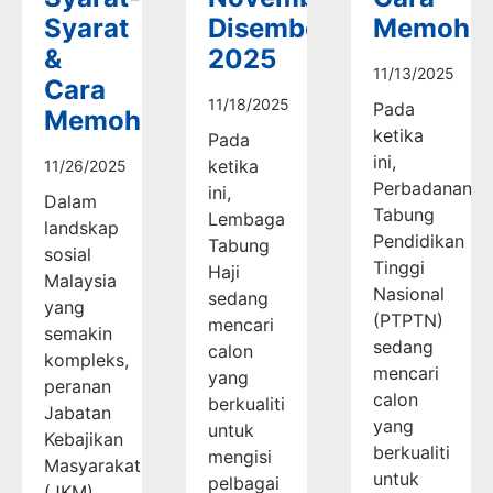
Syarat
Disember
Memoho
&
2025
11/13/2025
Cara
11/18/2025
Pada
Memohon
ketika
Pada
ini,
ketika
11/26/2025
Perbadanan
ini,
Dalam
Tabung
Lembaga
landskap
Pendidikan
Tabung
sosial
Tinggi
Haji
Malaysia
Nasional
sedang
yang
(PTPTN)
mencari
semakin
sedang
calon
kompleks,
mencari
yang
peranan
calon
berkualiti
Jabatan
yang
untuk
Kebajikan
berkualiti
mengisi
Masyarakat
untuk
pelbagai
(JKM)