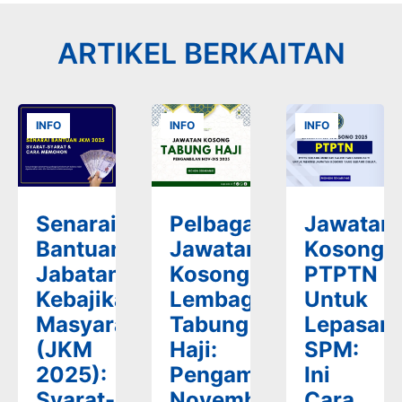
ARTIKEL BERKAITAN
INFO
INFO
INFO
Senarai
Pelbagai
Jawatan
Bantuan
Jawatan
Kosong
Jabatan
Kosong
PTPTN
Kebajikan
Lembaga
Untuk
Masyarakat
Tabung
Lepasan
(JKM
Haji:
SPM:
2025):
Pengambilan
Ini
Syarat-
November-
Cara