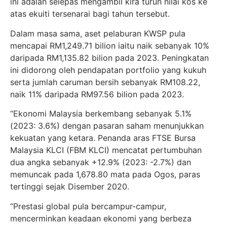
ini adalah selepas mengambil kira turun nilai kos ke
atas ekuiti tersenarai bagi tahun tersebut.
Dalam masa sama, aset pelaburan KWSP pula
mencapai RM1,249.71 bilion iaitu naik sebanyak 10%
daripada RM1,135.82 bilion pada 2023. Peningkatan
ini didorong oleh pendapatan portfolio yang kukuh
serta jumlah caruman bersih sebanyak RM108.22,
naik 11% daripada RM97.56 bilion pada 2023.
“Ekonomi Malaysia berkembang sebanyak 5.1%
(2023: 3.6%) dengan pasaran saham menunjukkan
kekuatan yang ketara. Penanda aras FTSE Bursa
Malaysia KLCI (FBM KLCI) mencatat pertumbuhan
dua angka sebanyak +12.9% (2023: -2.7%) dan
memuncak pada 1,678.80 mata pada Ogos, paras
tertinggi sejak Disember 2020.
“Prestasi global pula bercampur-campur,
mencerminkan keadaan ekonomi yang berbeza