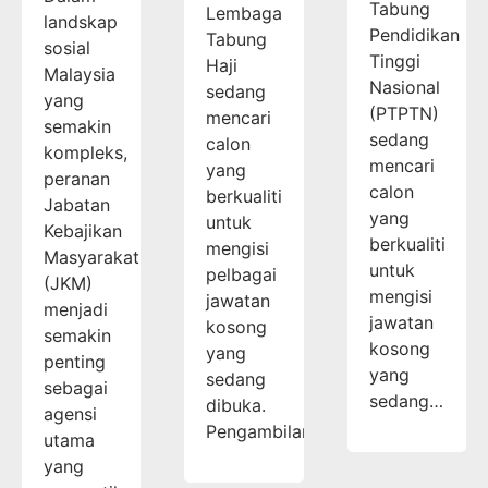
Tabung
Lembaga
landskap
Pendidikan
Tabung
sosial
Tinggi
Haji
Malaysia
Nasional
sedang
yang
(PTPTN)
mencari
semakin
sedang
calon
kompleks,
mencari
yang
peranan
calon
berkualiti
Jabatan
yang
untuk
Kebajikan
berkualiti
mengisi
Masyarakat
untuk
pelbagai
(JKM)
mengisi
jawatan
menjadi
jawatan
kosong
semakin
kosong
yang
penting
yang
sedang
sebagai
sedang…
dibuka.
agensi
Pengambilan…
utama
yang