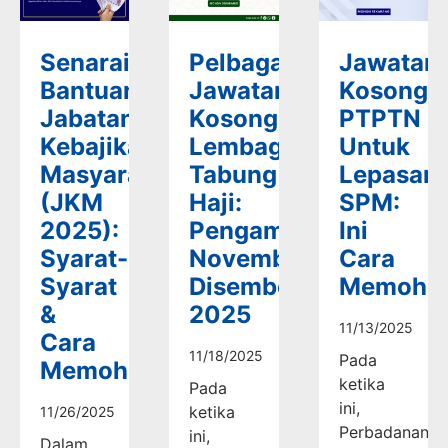
Senarai
Pelbagai
Jawatan
Bantuan
Jawatan
Kosong
Jabatan
Kosong
PTPTN
Kebajikan
Lembaga
Untuk
Masyarakat
Tabung
Lepasan
(JKM
Haji:
SPM:
2025):
Pengambilan
Ini
Syarat-
November-
Cara
Syarat
Disember
Memoho
&
2025
11/13/2025
Cara
11/18/2025
Pada
Memohon
ketika
Pada
ini,
ketika
11/26/2025
Perbadanan
ini,
Dalam