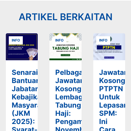
ARTIKEL BERKAITAN
INFO
INFO
INFO
Senarai
Pelbagai
Jawatan
Bantuan
Jawatan
Kosong
Jabatan
Kosong
PTPTN
Kebajikan
Lembaga
Untuk
Masyarakat
Tabung
Lepasan
(JKM
Haji:
SPM:
2025):
Pengambilan
Ini
Syarat-
November-
Cara