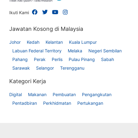
Ikuti Kami
Jawatan Kosong di Malaysia
Johor
Kedah
Kelantan
Kuala Lumpur
Labuan Federal Territory
Melaka
Negeri Sembilan
Pahang
Perak
Perlis
Pulau Pinang
Sabah
Sarawak
Selangor
Terengganu
Kategori Kerja
Digital
Makanan
Pembuatan
Pengangkutan
Pentadbiran
Perkhidmatan
Pertukangan