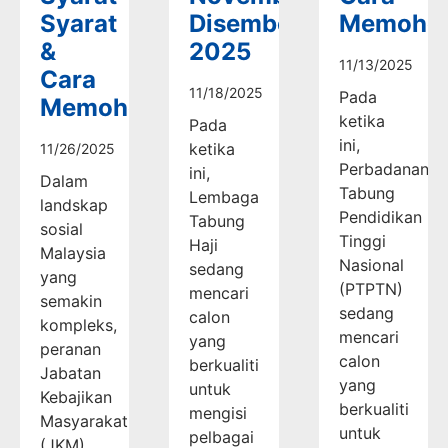
Syarat
Disember
Memoho
&
2025
11/13/2025
Cara
11/18/2025
Pada
Memohon
ketika
Pada
ini,
ketika
11/26/2025
Perbadanan
ini,
Dalam
Tabung
Lembaga
landskap
Pendidikan
Tabung
sosial
Tinggi
Haji
Malaysia
Nasional
sedang
yang
(PTPTN)
mencari
semakin
sedang
calon
kompleks,
mencari
yang
peranan
calon
berkualiti
Jabatan
yang
untuk
Kebajikan
berkualiti
mengisi
Masyarakat
untuk
pelbagai
(JKM)