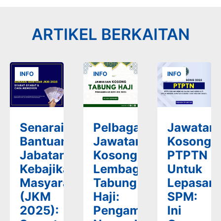
ARTIKEL BERKAITAN
INFO
INFO
INFO
Senarai
Pelbagai
Jawatan
Bantuan
Jawatan
Kosong
Jabatan
Kosong
PTPTN
Kebajikan
Lembaga
Untuk
Masyarakat
Tabung
Lepasan
(JKM
Haji:
SPM:
2025):
Pengambilan
Ini