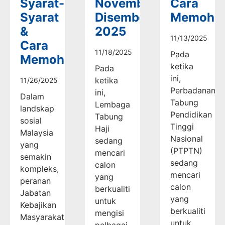
Syarat-
November-
Cara
Syarat
Disember
Memoho
&
2025
11/13/2025
Cara
11/18/2025
Pada
Memohon
ketika
Pada
ini,
ketika
11/26/2025
Perbadanan
ini,
Dalam
Tabung
Lembaga
landskap
Pendidikan
Tabung
sosial
Tinggi
Haji
Malaysia
Nasional
sedang
yang
(PTPTN)
mencari
semakin
sedang
calon
kompleks,
mencari
yang
peranan
calon
berkualiti
Jabatan
yang
untuk
Kebajikan
berkualiti
mengisi
Masyarakat
untuk