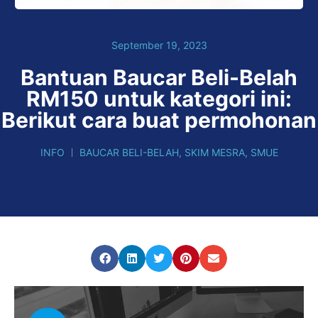
September 19, 2023
Bantuan Baucar Beli-Belah
RM150 untuk kategori ini:
Berikut cara buat permohonan
INFO
BAUCAR BELI-BELAH
,
SKIM MESRA
,
SMUE