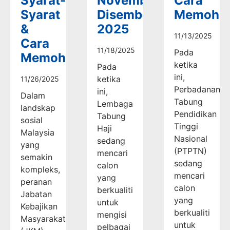
Syarat-
November-
Cara
Syarat
Disember
Memoho
&
2025
11/13/2025
Cara
11/18/2025
Pada
Memohon
ketika
Pada
ini,
ketika
11/26/2025
Perbadanan
ini,
Dalam
Tabung
Lembaga
landskap
Pendidikan
Tabung
sosial
Tinggi
Haji
Malaysia
Nasional
sedang
yang
(PTPTN)
mencari
semakin
sedang
calon
kompleks,
mencari
yang
peranan
calon
berkualiti
Jabatan
yang
untuk
Kebajikan
berkualiti
mengisi
Masyarakat
untuk
pelbagai