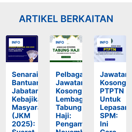
ARTIKEL BERKAITAN
INFO
INFO
INFO
Senarai
Pelbagai
Jawatan
Bantuan
Jawatan
Kosong
Jabatan
Kosong
PTPTN
Kebajikan
Lembaga
Untuk
Masyarakat
Tabung
Lepasan
(JKM
Haji:
SPM:
2025):
Pengambilan
Ini