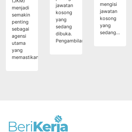
(JKM)
mengisi
jawatan
menjadi
jawatan
kosong
semakin
kosong
yang
penting
yang
sedang
sebagai
sedang…
dibuka.
agensi
Pengambilan…
utama
yang
memastikan…