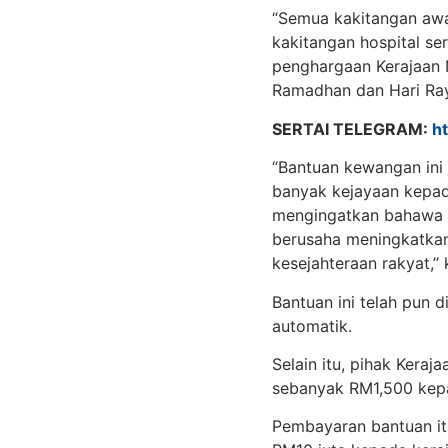
“Semua kakitangan awam
kakitangan hospital se
penghargaan Kerajaan
Ramadhan dan Hari Raya 
SERTAI TELEGRAM:
h
“Bantuan kewangan ini
banyak kejayaan kepada
mengingatkan bahawa in
berusaha meningkatka
kesejahteraan rakyat,”
Bantuan ini telah pun 
automatik.
Selain itu, pihak Kera
sebanyak RM1,500 kep
Pembayaran bantuan it