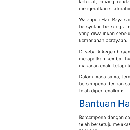
ketupat, lemang, renda
mengeratkan silaturahi
Walaupun Hari Raya si
bersyukur, berkongsi 
yang diwajibkan sebel
kemeriahan perayaan.
Di sebalik kegembiraa
merapatkan kembali hu
makanan enak, tetapi 
Dalam masa sama, terd
bersempena dengan samb
telah diperkenalkan: –
Bantuan Hari
Bersempena dengan samb
telah bersetuju melak