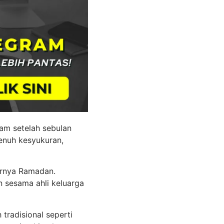
lam setelah sebulan
penuh kesyukuran,
irnya Ramadan.
n sesama ahli keluarga
tradisional seperti