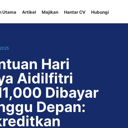
n Utama
Artikel
Majikan
Hantar CV
Hubungi
 2025
ntuan Hari
a Aidilfitri
1,000 Dibayar
nggu Depan:
kreditkan