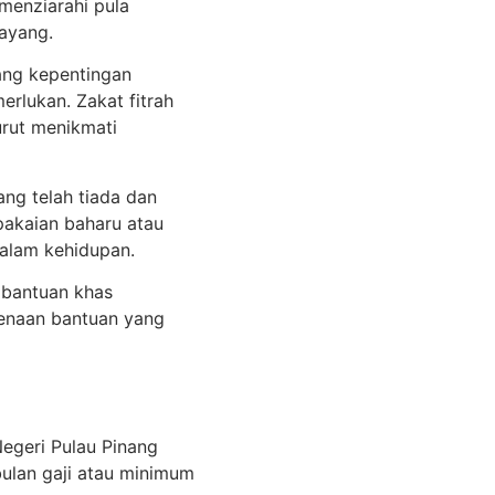
menziarahi pula
sayang.
ang kepentingan
rlukan. Zakat fitrah
urut menikmati
ng telah tiada dan
pakaian baharu atau
alam kehidupan.
 bantuan khas
kenaan bantuan yang
Negeri Pulau Pinang
ulan gaji atau minimum