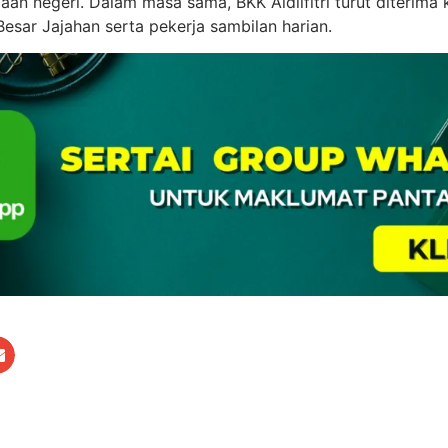
aan negeri. Dalam masa sama, BKK Aidilfitri turut diterima
Besar Jajahan serta pekerja sambilan harian.