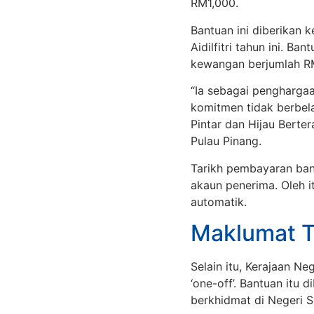
RM1,000.
Bantuan ini diberika
Aidilfitri tahun ini. B
kewangan berjumlah RM
“Ia sebagai pengharg
komitmen tidak berbela
Pintar dan Hijau Berter
Pulau Pinang.
Tarikh pembayaran bant
akaun penerima. Oleh i
automatik.
Maklumat 
Selain itu, Kerajaan 
‘one-off’. Bantuan itu
berkhidmat di Negeri S