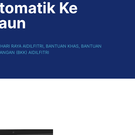
tomatik Ke
aun
ARI RAYA AIDILFITRI
,
BANTUAN KHAS
,
BANTUAN
NGAN (BKK) AIDILFITRI