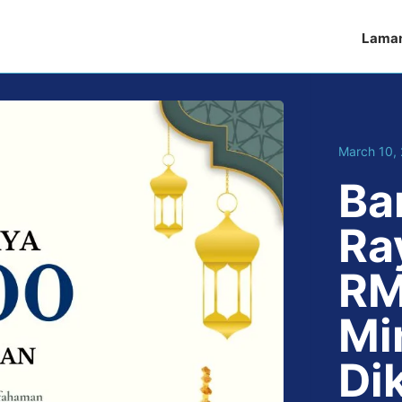
Lama
March 10,
Ba
Ray
RM
Mi
Di