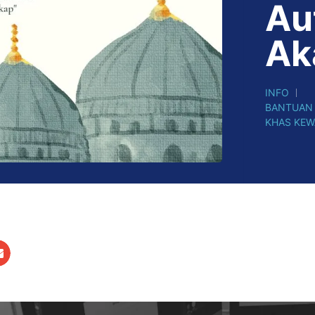
Au
Ak
INFO
BANTUAN H
KHAS KEWA