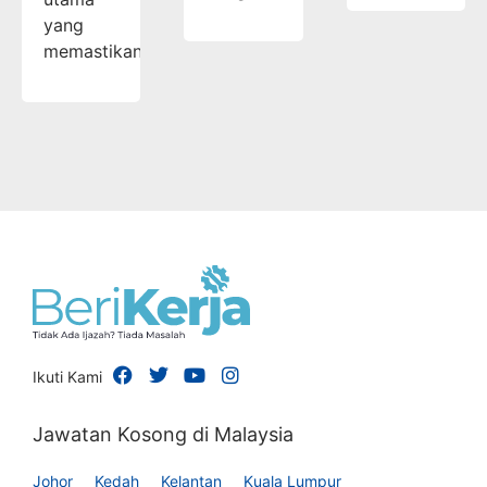
yang
memastikan…
Ikuti Kami
Jawatan Kosong di Malaysia
Johor
Kedah
Kelantan
Kuala Lumpur