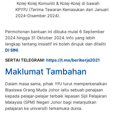
Kolej-Kolej Komuniti & Kolej-Kolej di bawah
KPYPJ (Terima Tawaran Kemasukan dari Januari
2024-Disember 2024).
Permohonan bantuan ini dibuka mulai 6 September
2024 hingga 31 Oktober 2024. Info yang lebih
lengkap tentang inisiatif ini boleh dirujuk dan diteliti
DI SINI
.
SERTAI TELEGRAM:
https://t.me/berikerja2021
Maklumat Tambahan
Dalam masa sama, pihak YPJ turut memperkenalkan
Biasiswa Orang Muda Johor iaitu sebuah penajaan
kepada pelajar-pelajar terbaik lepasan Sijil Pelajaran
Malaysia (SPM) Negeri Johor bagi melanjutkan
pelajaran ke universiti terkemuka dunia.