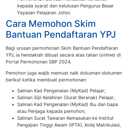
kepada syarat dan kelulusan Pengurus Besar
Yayasan Pelajaran Johor.
Cara Memohon Skim
Bantuan Pendaftaran YPJ
Bagi urusan permohonan Skim Bantuan Pendaftaran
YPJ, ia hendaklah dibuat secara atas talian (online) di
Portal Permohonan SBP 2024.
Pemohon juga wajib memuat naik dokuman-dokumen
berikut ketika membuat permohonan:
Salinan Kad Pengenalan (MyKad) Pelajar;
Salinan Sijil Kelahiran (Surat Beranak) Pelajar;
Salinan Kad Pengenalan (MyKad) Ibu dan bapa
atau Penjaga kepada pemohon;
Salinan Surat Tawaran Kemasukan ke Institut
Pengajian Tinggi Awam (IPTA), Kolej Matrikulasi,