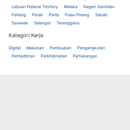
Labuan Federal Territory
Melaka
Negeri Sembilan
Pahang
Perak
Perlis
Pulau Pinang
Sabah
Sarawak
Selangor
Terengganu
Kategori Kerja
Digital
Makanan
Pembuatan
Pengangkutan
Pentadbiran
Perkhidmatan
Pertukangan