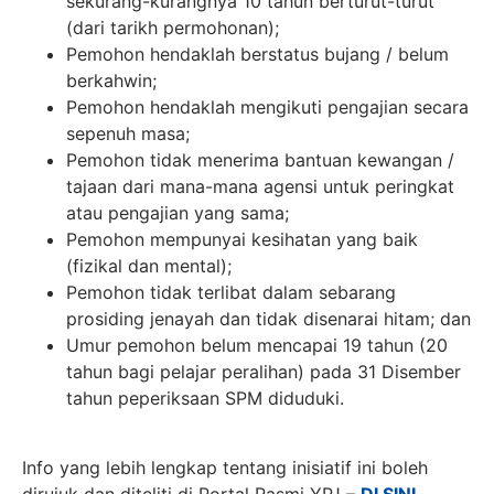
sekurang-kurangnya 10 tahun berturut-turut
(dari tarikh permohonan);
Pemohon hendaklah berstatus bujang / belum
berkahwin;
Pemohon hendaklah mengikuti pengajian secara
sepenuh masa;
Pemohon tidak menerima bantuan kewangan /
tajaan dari mana-mana agensi untuk peringkat
atau pengajian yang sama;
Pemohon mempunyai kesihatan yang baik
(fizikal dan mental);
Pemohon tidak terlibat dalam sebarang
prosiding jenayah dan tidak disenarai hitam; dan
Umur pemohon belum mencapai 19 tahun (20
tahun bagi pelajar peralihan) pada 31 Disember
tahun peperiksaan SPM diduduki.
Info yang lebih lengkap tentang inisiatif ini boleh
dirujuk dan diteliti di Portal Rasmi YPJ –
DI SINI
.