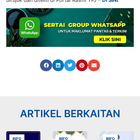
ARTIKEL BERKAITAN
INFO
INFO
INFO