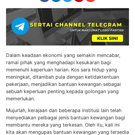
Dalam keadaan ekonomi yang semakin mencabar,
ramai pihak yang menghadapi kesukaran bagi
memenuhi keperluan harian. Kos sara hidup yang
meningkat, ditambah pula dengan ketidaktentuan
pekerjaan, menjadikan bantuan kewangan sebagai
sebuah keperluan penting kepada golongan yang
memerlukan.
Mujurlah, kerajaan dan beberapa institusi lain telah
menyediakan pelbagai jenis bantuan kewangan bagi
membantu mereka yang terkesan. Oleh itu, kali ini
kita akan mengupas bantuan kewangan yang tersedia