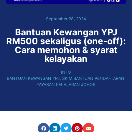
September 28, 2024
Bantuan Kewangan YPJ
RM500 sekaligus (one-off):
Cara memohon & syarat
kelayakan
INFO
BANTUAN KEWANGAN YPJ
,
SKIM BANTUAN PENDAFTARAN
,
YAYASAN PELAJARAN JOHOR