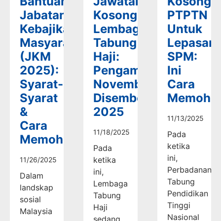
Bantuan
Jawatan
Kosong
Jabatan
Kosong
PTPTN
Kebajikan
Lembaga
Untuk
Masyarakat
Tabung
Lepasan
(JKM
Haji:
SPM:
2025):
Pengambilan
Ini
Syarat-
November-
Cara
Syarat
Disember
Memoho
&
2025
11/13/2025
Cara
11/18/2025
Pada
Memohon
ketika
Pada
ini,
ketika
11/26/2025
Perbadanan
ini,
Dalam
Tabung
Lembaga
landskap
Pendidikan
Tabung
sosial
Tinggi
Haji
Malaysia
Nasional
sedang