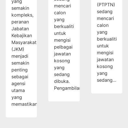
yang
(PTPTN)
mencari
semakin
sedang
calon
kompleks,
mencari
yang
peranan
calon
berkualiti
Jabatan
yang
untuk
Kebajikan
berkualiti
mengisi
Masyarakat
untuk
pelbagai
(JKM)
mengisi
jawatan
menjadi
jawatan
kosong
semakin
kosong
yang
penting
yang
sedang
sebagai
sedang…
dibuka.
agensi
Pengambilan…
utama
yang
memastikan…