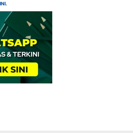
INI
.