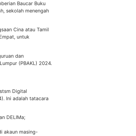
mberian Baucar Buku
dah, sekolah menengah
gsaan Cina atau Tamil
 Empat, untuk
rguruan dan
 Lumpur (PBAKL) 2024.
istsm Digital
). Ini adalah tatacara
uan DELIMa;
di akaun masing-