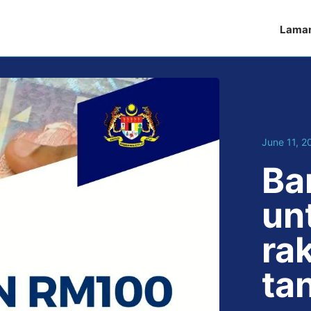
Lama
June 11, 2
Ba
un
ra
ta