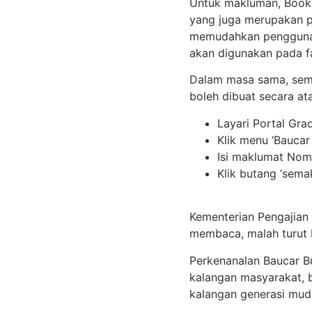
Untuk makluman, BookCa
yang juga merupakan p
memudahkan pengguna s
akan digunakan pada fa
Dalam masa sama, sema
boleh dibuat secara ata
Layari Portal Gr
Klik menu ‘Baucar
Isi maklumat Nom
Klik butang ‘sema
Kementerian Pengajian 
membaca, malah turut 
Perkenanalan Baucar B
kalangan masyarakat,
kalangan generasi mud