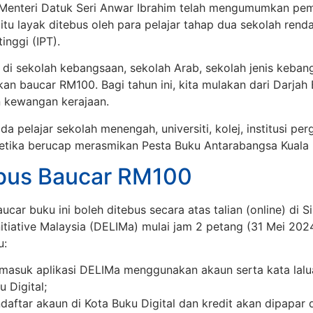
a Menteri Datuk Seri Anwar Ibrahim telah mengumumkan pe
 itu layak ditebus oleh para pelajar tahap dua sekolah ren
tinggi (IPT).
 di sekolah kebangsaan, sekolah Arab, sekolah jenis keban
rikan baucar RM100. Bagi tahun ini, kita mulakan dari Darjah
 kewangan kerajaan.
ada pelajar sekolah menengah, universiti, kolej, institusi pe
ketika berucap merasmikan Pesta Buku Antarabangsa Kuala
bus Baucar RM100
aucar buku ini boleh ditebus secara atas talian (online) di S
itiative Malaysia (DELIMa) mulai jam 2 petang (31 Mei 2024
u:
g masuk aplikasi DELIMa menggunakan akaun serta kata lal
u Digital;
daftar akaun di Kota Buku Digital dan kredit akan dipapar 