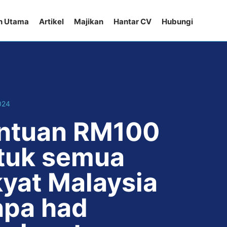
n Utama
Artikel
Majikan
Hantar CV
Hubungi
024
ntuan RM100
tuk semua
kyat Malaysia
npa had