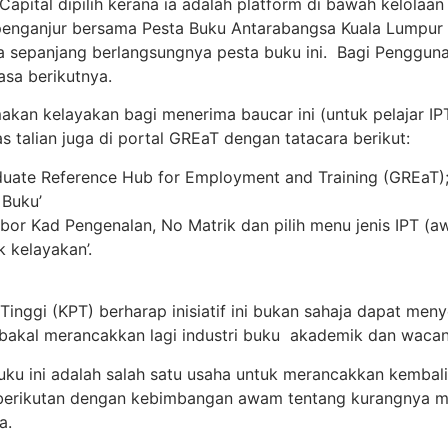
pital dipilih kerana ia adalah platform di bawah kelolaa
enganjur bersama Pesta Buku Antarabangsa Kuala Lumpur
epanjang berlangsungnya pesta buku ini. Bagi Penggunaa
sa berikutnya.
kan kelayakan bagi menerima baucar ini (untuk pelajar I
s talian juga di portal GREaT dengan tatacara berikut:
aduate Reference Hub for Employment and Training (GREaT)
 Buku’
bor Kad Pengenalan, No Matrik dan pilih menu jenis IPT (
k kelayakan’.
Tinggi (KPT) berharap inisiatif ini bukan sahaja dapat m
bakal merancakkan lagi industri buku akademik dan wacan
uku ini adalah salah satu usaha untuk merancakkan kemba
 berikutan dengan kebimbangan awam tentang kurangnya 
a.