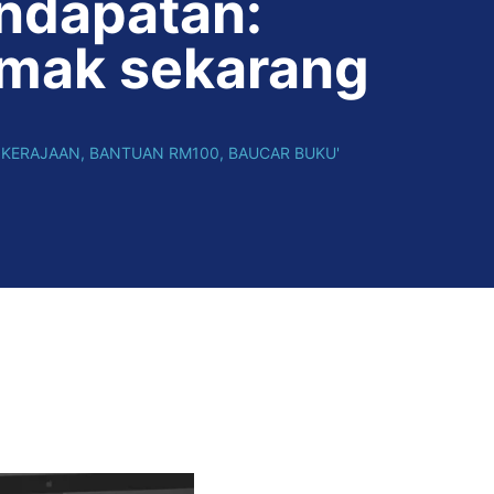
ndapatan:
mak sekarang
 KERAJAAN
,
BANTUAN RM100
,
BAUCAR BUKU'