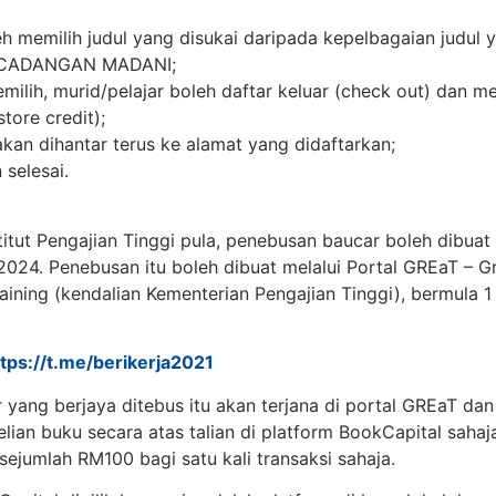
eh memilih judul yang disukai daripada kepelbagaian judul
 CADANGAN MADANI;
emilih, murid/pelajar boleh daftar keluar (check out) dan me
store credit);
akan dihantar terus ke alamat yang didaftarkan;
selesai.
stitut Pengajian Tinggi pula, penebusan baucar boleh dibuat
2024. Penebusan itu boleh dibuat melalui Portal GREaT – 
ining (kendalian Kementerian Pengajian Tinggi), bermula 
ttps://t.me/berikerja2021
r yang berjaya ditebus itu akan terjana di portal GREaT dan
ian buku secara atas talian di platform BookCapital sahaj
ejumlah RM100 bagi satu kali transaksi sahaja.