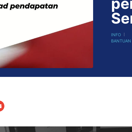
pe
Se
INFO
BANTUAN