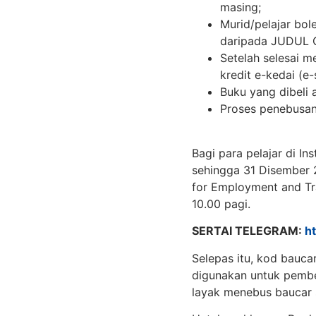
masing;
Murid/pelajar bol
daripada JUDUL
Setelah selesai m
kredit e-kedai (e-
Buku yang dibeli 
Proses penebusan 
Bagi para pelajar di In
sehingga 31 Disember 
for Employment and Tra
10.00 pagi.
SERTAI TELEGRAM:
h
Selepas itu, kod bauca
digunakan untuk pembel
layak menebus baucar s