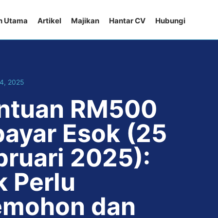
n Utama
Artikel
Majikan
Hantar CV
Hubungi
24, 2025
ntuan RM500
bayar Esok (25
bruari 2025):
k Perlu
mohon dan