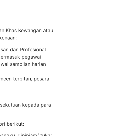
an Khas Kewangan atau
kenaan:
an dan Profesional
 termasuk pegawai
awai sambilan harian
ncen terbitan, pesara
rsekutuan kepada para
ri berikut:
ngku, dipinjam/ tukar