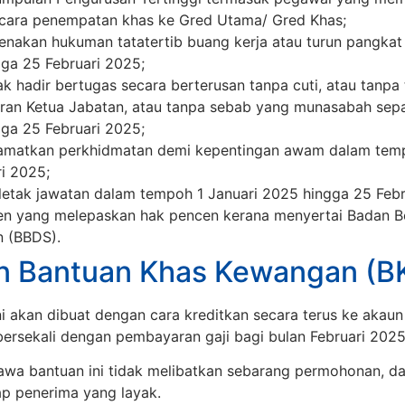
cara penempatan khas ke Gred Utama/ Gred Khas;
enakan hukuman tatatertib buang kerja atau turun pangka
ga 25 Februari 2025;
k hadir bertugas secara berterusan tanpa cuti, atau tanpa 
an Ketua Jabatan, atau tanpa sebab yang munasabah sep
ga 25 Februari 2025;
amatkan perkhidmatan demi kepentingan awam dalam temp
i 2025;
etak jawatan dalam tempoh 1 Januari 2025 hingga 25 Febr
n yang melepaskan hak pencen kerana menyertai Badan B
n (BBDS).
 Bantuan Khas Kewangan (B
i akan dibuat dengan cara kreditkan secara terus ke akau
 bersekali dengan pembayaran gaji bagi bulan Februari 2025
wa bantuan ini tidak melibatkan sebarang permohonan, dan
ap penerima yang layak.