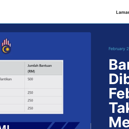
Lama
February 
Ba
Di
Fe
Ta
Me