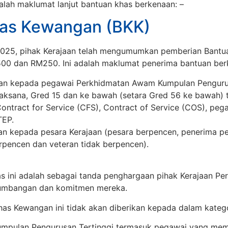
alah maklumat lanjut bantuan khas berkenaan: –
as Kewangan (BKK)
2025, pihak Kerajaan telah mengumumkan pemberian Bantu
00 dan RM250. Ini adalah maklumat penerima bantuan ber
an kepada pegawai Perkhidmatan Awam Kumpulan Pengurus
aksana, Gred 15 dan ke bawah (setara Gred 56 ke bawah)
Contract for Service (CFS), Contract of Service (COS), peg
TEP.
an kepada pesara Kerajaan (pesara berpencen, penerima pe
rpencen dan veteran tidak berpencen).
s ini adalah sebagai tanda penghargaan pihak Kerajaan Pe
umbangan dan komitmen mereka.
has Kewangan ini tidak akan diberikan kepada dalam katego
mpulan Pengurusan Tertinggi termasuk pegawai yang mema