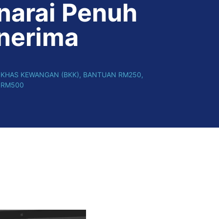
narai Penuh
nerima
KHAS KEWANGAN (BKK)
,
BANTUAN RM250
,
 RM500