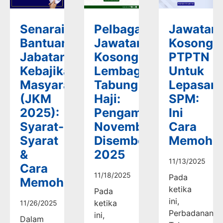
Senarai
Pelbagai
Jawatan
Bantuan
Jawatan
Kosong
Jabatan
Kosong
PTPTN
Kebajikan
Lembaga
Untuk
Masyarakat
Tabung
Lepasan
(JKM
Haji:
SPM:
2025):
Pengambilan
Ini
Syarat-
November-
Cara
Syarat
Disember
Memoho
&
2025
11/13/2025
Cara
11/18/2025
Pada
Memohon
ketika
Pada
ini,
ketika
11/26/2025
Perbadanan
ini,
Dalam