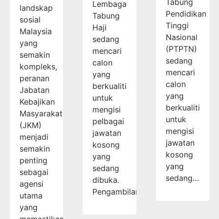
Tabung
Lembaga
landskap
Pendidikan
Tabung
sosial
Tinggi
Haji
Malaysia
Nasional
sedang
yang
(PTPTN)
mencari
semakin
sedang
calon
kompleks,
mencari
yang
peranan
calon
berkualiti
Jabatan
yang
untuk
Kebajikan
berkualiti
mengisi
Masyarakat
untuk
pelbagai
(JKM)
mengisi
jawatan
menjadi
jawatan
kosong
semakin
kosong
yang
penting
yang
sedang
sebagai
sedang…
dibuka.
agensi
Pengambilan…
utama
yang