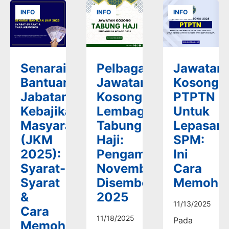
INFO
INFO
INFO
Senarai
Pelbagai
Jawatan
Bantuan
Jawatan
Kosong
Jabatan
Kosong
PTPTN
Kebajikan
Lembaga
Untuk
Masyarakat
Tabung
Lepasan
(JKM
Haji:
SPM:
2025):
Pengambilan
Ini
Syarat-
November-
Cara
Syarat
Disember
Memoho
&
2025
11/13/2025
Cara
11/18/2025
Pada
Memohon