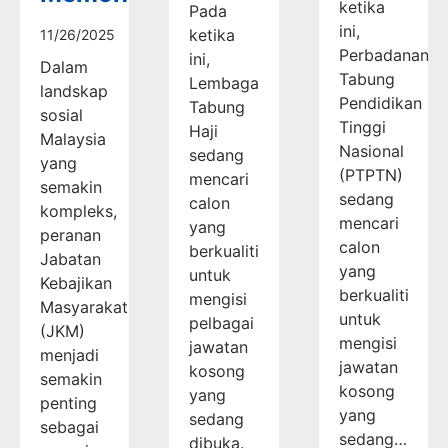
ketika
Pada
ini,
ketika
11/26/2025
Perbadanan
ini,
Dalam
Tabung
Lembaga
landskap
Pendidikan
Tabung
sosial
Tinggi
Haji
Malaysia
Nasional
sedang
yang
(PTPTN)
mencari
semakin
sedang
calon
kompleks,
mencari
yang
peranan
calon
berkualiti
Jabatan
yang
untuk
Kebajikan
berkualiti
mengisi
Masyarakat
untuk
pelbagai
(JKM)
mengisi
jawatan
menjadi
jawatan
kosong
semakin
kosong
yang
penting
yang
sedang
sebagai
sedang…
dibuka.