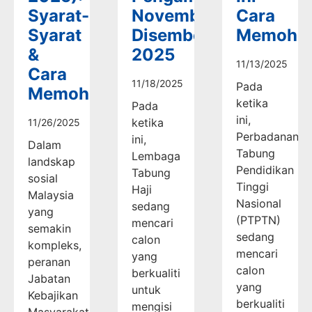
Syarat-
November-
Cara
Syarat
Disember
Memoho
&
2025
11/13/2025
Cara
11/18/2025
Pada
Memohon
ketika
Pada
ini,
ketika
11/26/2025
Perbadanan
ini,
Dalam
Tabung
Lembaga
landskap
Pendidikan
Tabung
sosial
Tinggi
Haji
Malaysia
Nasional
sedang
yang
(PTPTN)
mencari
semakin
sedang
calon
kompleks,
mencari
yang
peranan
calon
berkualiti
Jabatan
yang
untuk
Kebajikan
berkualiti
mengisi
Masyarakat