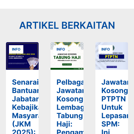
ARTIKEL BERKAITAN
INFO
INFO
INFO
Senarai
Pelbagai
Jawatan
Bantuan
Jawatan
Kosong
Jabatan
Kosong
PTPTN
Kebajikan
Lembaga
Untuk
Masyarakat
Tabung
Lepasan
(JKM
Haji:
SPM:
2025):
Pengambilan
Ini