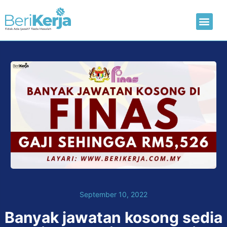
Laman Utama
Hantar CV
September 10, 2022
Banyak jawatan kosong sedia