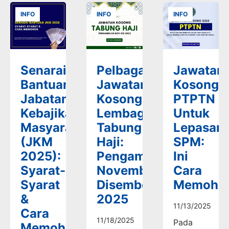
INFO
INFO
INFO
Senarai
Pelbagai
Jawatan
Bantuan
Jawatan
Kosong
Jabatan
Kosong
PTPTN
Kebajikan
Lembaga
Untuk
Masyarakat
Tabung
Lepasan
(JKM
Haji:
SPM:
2025):
Pengambilan
Ini
Syarat-
November-
Cara
Syarat
Disember
Memoho
&
2025
11/13/2025
Cara
11/18/2025
Pada
Memohon