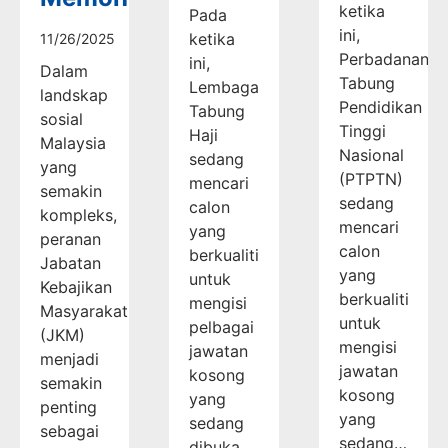
ketika
Pada
ini,
ketika
11/26/2025
Perbadanan
ini,
Dalam
Tabung
Lembaga
landskap
Pendidikan
Tabung
sosial
Tinggi
Haji
Malaysia
Nasional
sedang
yang
(PTPTN)
mencari
semakin
sedang
calon
kompleks,
mencari
yang
peranan
calon
berkualiti
Jabatan
yang
untuk
Kebajikan
berkualiti
mengisi
Masyarakat
untuk
pelbagai
(JKM)
mengisi
jawatan
menjadi
jawatan
kosong
semakin
kosong
yang
penting
yang
sedang
sebagai
sedang…
dibuka.