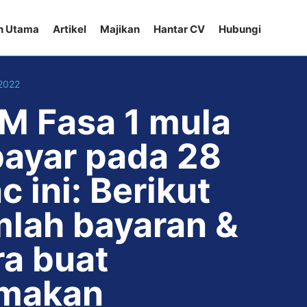
n Utama
Artikel
Majikan
Hantar CV
Hubungi
 2022
M Fasa 1 mula
bayar pada 28
 ini: Berikut
mlah bayaran &
ra buat
makan