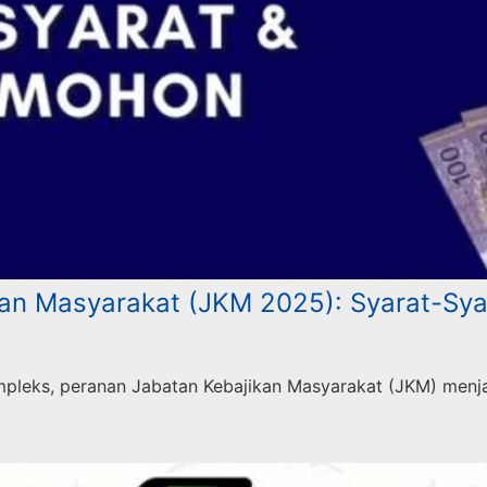
kan Masyarakat (JKM 2025): Syarat-Sy
mpleks, peranan Jabatan Kebajikan Masyarakat (JKM) menj