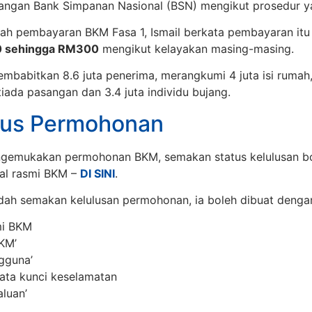
ngan Bank Simpanan Nasional (BSN) mengikut prosedur ya
ah pembayaran BKM Fasa 1, Ismail berkata pembayaran itu 
 sehingga RM300
mengikut kelayakan masing-masing.
mbabitkan 8.6 juta penerima, merangkumi 4 juta isi rumah,
iada pasangan dan 3.4 juta individu bujang.
tus Permohonan
ngemukakan permohonan BKM, semakan status kelulusan bo
tal rasmi BKM –
DI SINI
.
ah semakan kelulusan permohonan, ia boleh dibuat dengan 
mi BKM
KM’
gguna’
ata kunci keselamatan
luan’