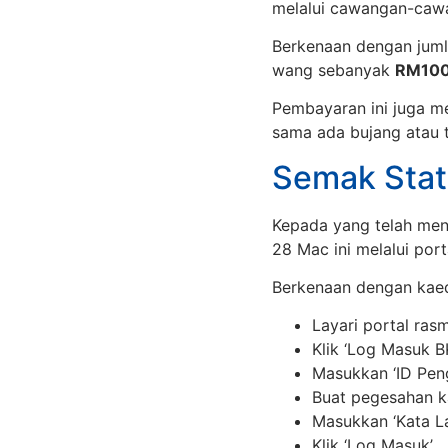
melalui cawangan-cawa
Berkenaan dengan juml
wang sebanyak
RM100
Pembayaran ini juga me
sama ada bujang atau t
Semak Sta
Kepada yang telah me
28 Mac ini melalui por
Berkenaan dengan kaed
Layari portal ras
Klik ‘Log Masuk B
Masukkan ‘ID Pen
Buat pegesahan k
Masukkan ‘Kata La
Klik ‘Log Masuk’