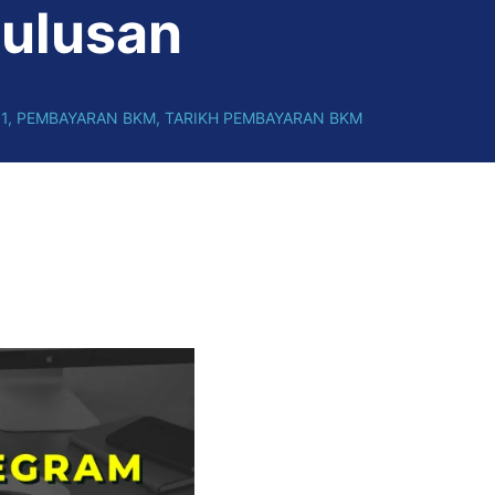
lulusan
1
,
PEMBAYARAN BKM
,
TARIKH PEMBAYARAN BKM