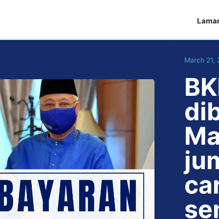
Lama
March 21,
BK
di
Mac
ju
ca
se