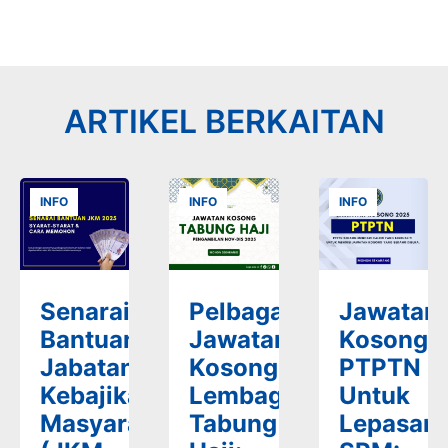
ARTIKEL BERKAITAN
INFO
INFO
INFO
Senarai
Pelbagai
Jawatan
Bantuan
Jawatan
Kosong
Jabatan
Kosong
PTPTN
Kebajikan
Lembaga
Untuk
Masyarakat
Tabung
Lepasan