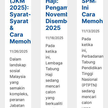
(JKM
Haji:
SPM:
2025):
Pengambilan
Ini
Syarat-
November-
Cara
Syarat
Disember
Memoho
&
2025
11/13/2025
Cara
11/18/2025
Pada
Memohon
ketika
Pada
ini,
ketika
11/26/2025
Perbadanan
ini,
Dalam
Tabung
Lembaga
landskap
Pendidikan
Tabung
sosial
Tinggi
Haji
Malaysia
Nasional
sedang
yang
(PTPTN)
mencari
semakin
sedang
calon
kompleks,
mencari
yang
peranan
calon
berkualiti
Jabatan