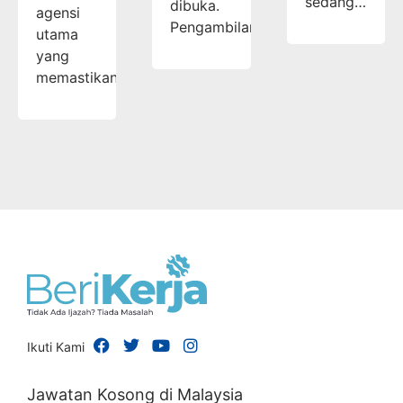
sedang…
dibuka.
agensi
Pengambilan…
utama
yang
memastikan…
Ikuti Kami
Jawatan Kosong di Malaysia