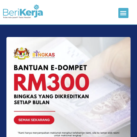
Laman Utama
Hantar CV