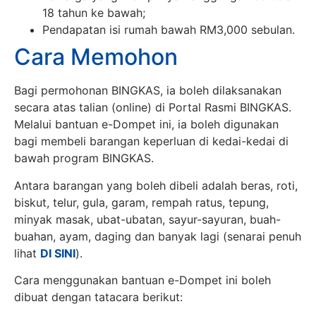
18 tahun ke bawah;
Pendapatan isi rumah bawah RM3,000 sebulan.
Cara Memohon
Bagi permohonan BINGKAS, ia boleh dilaksanakan
secara atas talian (online) di Portal Rasmi BINGKAS.
Melalui bantuan e-Dompet ini, ia boleh digunakan
bagi membeli barangan keperluan di kedai-kedai di
bawah program BINGKAS.
Antara barangan yang boleh dibeli adalah beras, roti,
biskut, telur, gula, garam, rempah ratus, tepung,
minyak masak, ubat-ubatan, sayur-sayuran, buah-
buahan, ayam, daging dan banyak lagi (senarai penuh
lihat
DI SINI
).
Cara menggunakan bantuan e-Dompet ini boleh
dibuat dengan tatacara berikut: