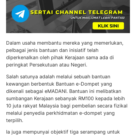
Dalam usaha membantu mereka yang memerlukan,
pelbagai jenis bantuan dan inisiatif telah
diperkenalkan oleh pihak Kerajaan sama ada di
peringkat Persekutuan atau Negeri.
Salah satunya adalah melalui sebuah bantuan
kewangan berbentuk Bantuan e-Dompet yang
dikenali sebagai eMADANI. Bantuan ini melibatkan
sumbangan Kerajaan sebanyak RM100 kepada lebih
10 juta rakyat Malaysia bagi pembelian secara fizikal
melalui penyedia perkhidmatan e-dompet yang
terpilih.
Ia juga mempunyai objektif tiga serampang untuk