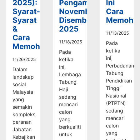
2025):
Pengambilan
Ini
Syarat-
November-
Cara
Syarat
Disember
Memoho
&
2025
11/13/2025
Cara
11/18/2025
Pada
Memohon
ketika
Pada
ini,
ketika
11/26/2025
Perbadanan
ini,
Dalam
Tabung
Lembaga
landskap
Pendidikan
Tabung
sosial
Tinggi
Haji
Malaysia
Nasional
sedang
yang
(PTPTN)
mencari
semakin
sedang
calon
kompleks,
mencari
yang
peranan
calon
berkualiti
Jabatan
yang
untuk
Kebajikan