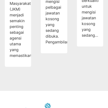
berkualiti
mengisi
Masyarakat
untuk
pelbagai
(JKM)
mengisi
jawatan
menjadi
jawatan
kosong
semakin
kosong
yang
penting
yang
sedang
sebagai
sedang…
dibuka.
agensi
Pengambilan…
utama
yang
memastikan…