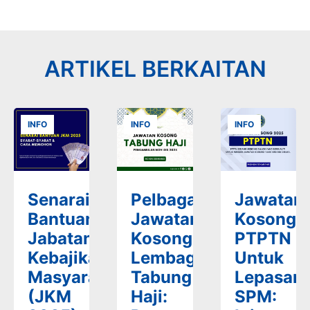
ARTIKEL BERKAITAN
INFO
INFO
INFO
Senarai
Pelbagai
Jawatan
Bantuan
Jawatan
Kosong
Jabatan
Kosong
PTPTN
Kebajikan
Lembaga
Untuk
Masyarakat
Tabung
Lepasan
(JKM
Haji:
SPM: