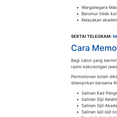
Warganegara Mala
Berumur tidak kur
Kelayakan akadem
SERTAI TELEGRAM:
h
Cara Memo
Bagi calon yang bermin
rasmi kekosongan jawa
Permohonan boleh dik
dilampirkan bersama R
Salinan Kad Penge
Salinan Sijil Kelahi
Salinan Sijil Akad
Salinan sijil-sijil 