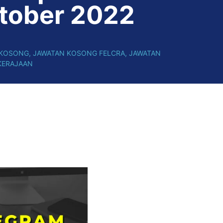
tober 2022
 KOSONG
,
JAWATAN KOSONG FELCRA
,
JAWATAN
KERAJAAN