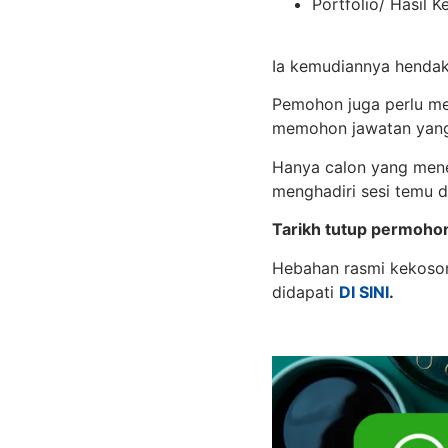
Portfolio/ Hasil Ke
Ia kemudiannya hendak
Pemohon juga perlu me
memohon jawatan yang 
Hanya calon yang mene
menghadiri sesi temu d
Tarikh tutup permoh
Hebahan rasmi kekoson
didapati
DI SINI
.