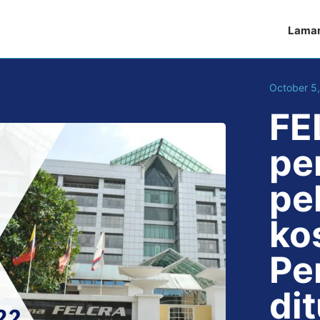
Lama
October 5
FE
pe
pe
ko
Pe
di