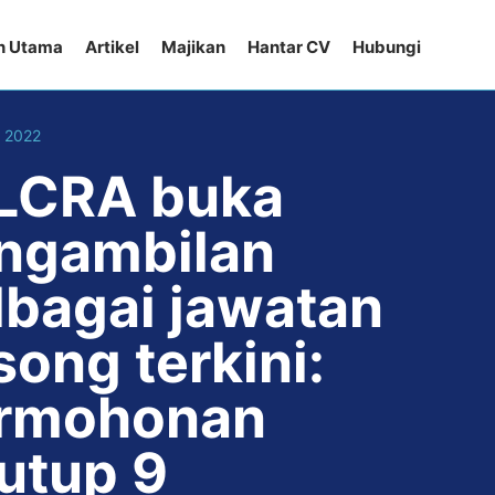
n Utama
Artikel
Majikan
Hantar CV
Hubungi
, 2022
LCRA buka
ngambilan
lbagai jawatan
song terkini:
rmohonan
tutup 9