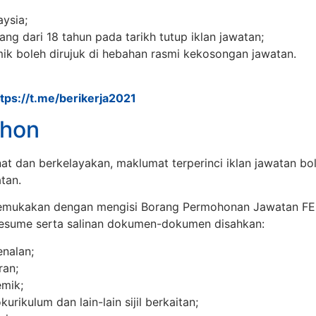
ysia;
ang dari 18 tahun pada tarikh tutup iklan jawatan;
ik boleh dirujuk di hebahan rasmi kekosongan jawatan.
ttps://t.me/berikerja2021
hon
at dan berkelayakan, maklumat terperinci iklan jawatan bol
tan.
emukakan dengan mengisi Borang Permohonan Jawatan FE
esume serta salinan dokumen-dokumen disahkan:
nalan;
ran;
emik;
kokurikulum dan lain-lain sijil berkaitan;