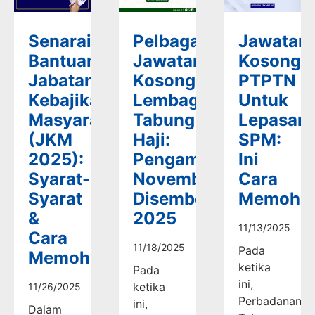
Senarai
Pelbagai
Jawatan
Bantuan
Jawatan
Kosong
Jabatan
Kosong
PTPTN
Kebajikan
Lembaga
Untuk
Masyarakat
Tabung
Lepasan
(JKM
Haji:
SPM:
2025):
Pengambilan
Ini
Syarat-
November-
Cara
Syarat
Disember
Memoho
&
2025
11/13/2025
Cara
11/18/2025
Pada
Memohon
ketika
Pada
ini,
ketika
11/26/2025
Perbadanan
ini,
Dalam