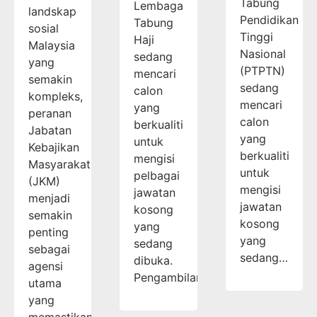
Tabung
Lembaga
landskap
Pendidikan
Tabung
sosial
Tinggi
Haji
Malaysia
Nasional
sedang
yang
(PTPTN)
mencari
semakin
sedang
calon
kompleks,
mencari
yang
peranan
calon
berkualiti
Jabatan
yang
untuk
Kebajikan
berkualiti
mengisi
Masyarakat
untuk
pelbagai
(JKM)
mengisi
jawatan
menjadi
jawatan
kosong
semakin
kosong
yang
penting
yang
sedang
sebagai
sedang…
dibuka.
agensi
Pengambilan…
utama
yang