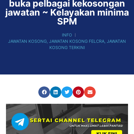
buka pelbagai kekosongan
jawatan ~ Kelayakan minima
SPM
INFO
JAWATAN KOSONG
,
JAWATAN KOSONG FELCRA
,
JAWATAN
KOSONG TERKINI