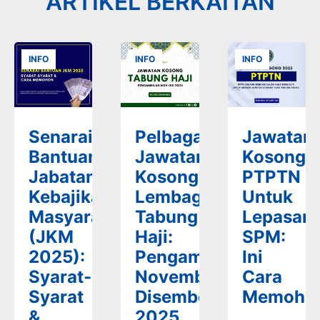
ARTIKEL BERKAITAN
INFO
INFO
INFO
Senarai
Pelbagai
Jawatan
Bantuan
Jawatan
Kosong
Jabatan
Kosong
PTPTN
Kebajikan
Lembaga
Untuk
Masyarakat
Tabung
Lepasan
(JKM
Haji:
SPM:
2025):
Pengambilan
Ini
Syarat-
November-
Cara
Syarat
Disember
Memoho
&
2025