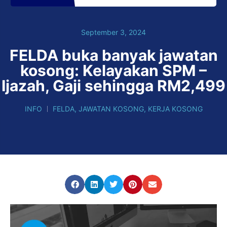
September 3, 2024
FELDA buka banyak jawatan
kosong: Kelayakan SPM –
Ijazah, Gaji sehingga RM2,499
INFO
FELDA
,
JAWATAN KOSONG
,
KERJA KOSONG