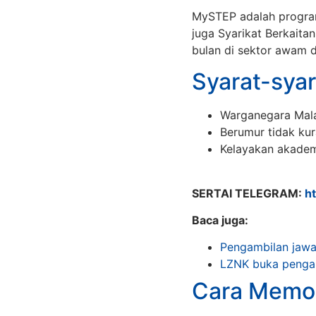
MySTEP adalah progra
juga Syarikat Berkaita
bulan di sektor awam d
Syarat-syar
Warganegara Mala
Berumur tidak kur
Kelayakan akadem
SERTAI TELEGRAM:
h
Baca juga:
Pengambilan jawa
LZNK buka pengam
Cara Memo