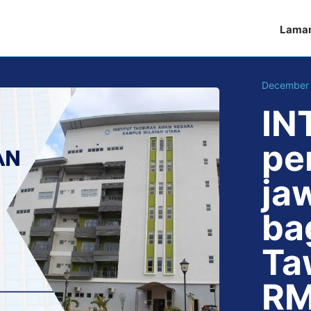
Lama
December 
IN
pe
ja
ba
Ta
RM