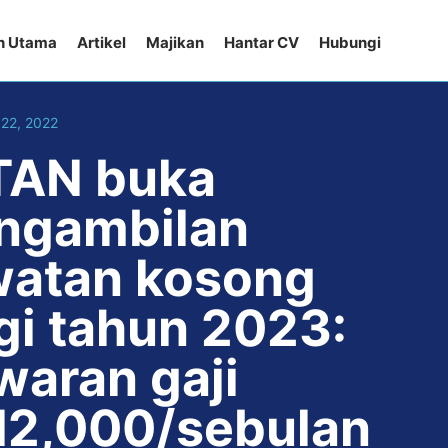
n Utama
Artikel
Majikan
Hantar CV
Hubungi
22, 2022
TAN buka
ngambilan
watan kosong
gi tahun 2023:
waran gaji
2,000/sebulan