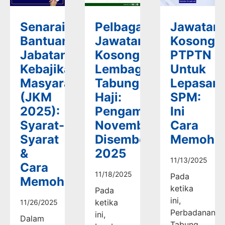
Senarai
Pelbagai
Jawatan
Bantuan
Jawatan
Kosong
Jabatan
Kosong
PTPTN
Kebajikan
Lembaga
Untuk
Masyarakat
Tabung
Lepasan
(JKM
Haji:
SPM:
2025):
Pengambilan
Ini
Syarat-
November-
Cara
Syarat
Disember
Memoho
&
2025
11/13/2025
Cara
11/18/2025
Pada
Memohon
ketika
Pada
ini,
ketika
11/26/2025
Perbadanan
ini,
Dalam
Tabung