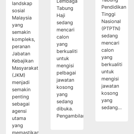
Lembaga
landskap
Pendidikan
Tabung
sosial
Tinggi
Haji
Malaysia
Nasional
sedang
yang
(PTPTN)
mencari
semakin
sedang
calon
kompleks,
mencari
yang
peranan
calon
berkualiti
Jabatan
yang
untuk
Kebajikan
berkualiti
mengisi
Masyarakat
untuk
pelbagai
(JKM)
mengisi
jawatan
menjadi
jawatan
kosong
semakin
kosong
yang
penting
yang
sedang
sebagai
sedang…
dibuka.
agensi
Pengambilan…
utama
yang
memastikan…