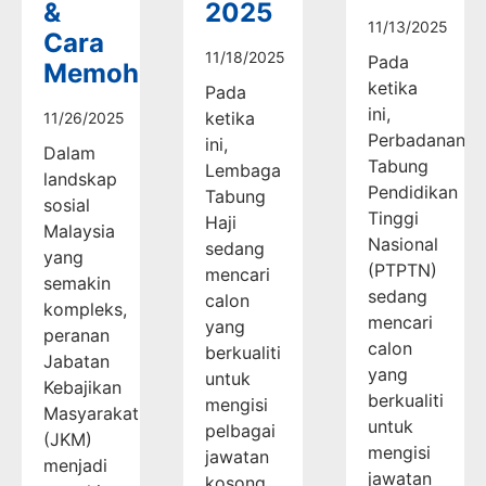
&
2025
11/13/2025
Cara
11/18/2025
Pada
Memohon
ketika
Pada
ini,
ketika
11/26/2025
Perbadanan
ini,
Dalam
Tabung
Lembaga
landskap
Pendidikan
Tabung
sosial
Tinggi
Haji
Malaysia
Nasional
sedang
yang
(PTPTN)
mencari
semakin
sedang
calon
kompleks,
mencari
yang
peranan
calon
berkualiti
Jabatan
yang
untuk
Kebajikan
berkualiti
mengisi
Masyarakat
untuk
pelbagai
(JKM)
mengisi
jawatan
menjadi
jawatan
kosong