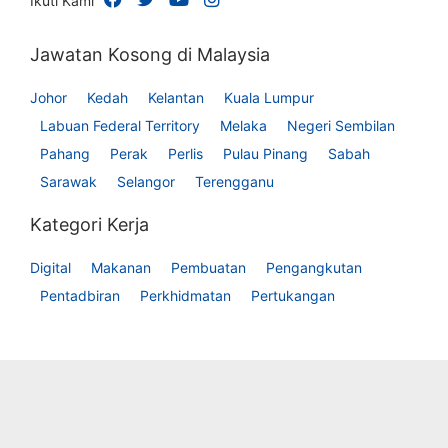
Ikuti Kami
Jawatan Kosong di Malaysia
Johor
Kedah
Kelantan
Kuala Lumpur
Labuan Federal Territory
Melaka
Negeri Sembilan
Pahang
Perak
Perlis
Pulau Pinang
Sabah
Sarawak
Selangor
Terengganu
Kategori Kerja
Digital
Makanan
Pembuatan
Pengangkutan
Pentadbiran
Perkhidmatan
Pertukangan