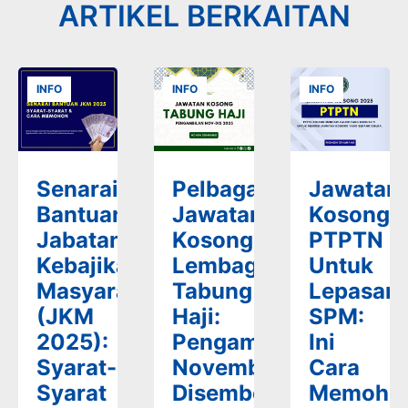
ARTIKEL BERKAITAN
INFO
INFO
INFO
Senarai
Pelbagai
Jawatan
Bantuan
Jawatan
Kosong
Jabatan
Kosong
PTPTN
Kebajikan
Lembaga
Untuk
Masyarakat
Tabung
Lepasan
(JKM
Haji:
SPM:
2025):
Pengambilan
Ini
Syarat-
November-
Cara
Syarat
Disember
Memoho