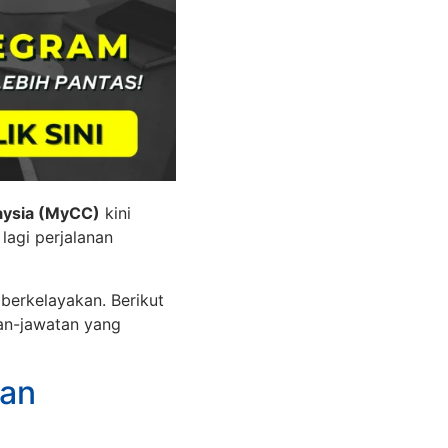
aysia (MyCC)
kini
agi perjalanan
berkelayakan. Berikut
an-jawatan yang
gan