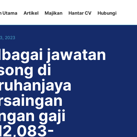
n Utama
Artikel
Majikan
Hantar CV
Hubungi
23, 2023
lbagai jawatan
song di
ruhanjaya
rsaingan
ngan gaji
2,083-