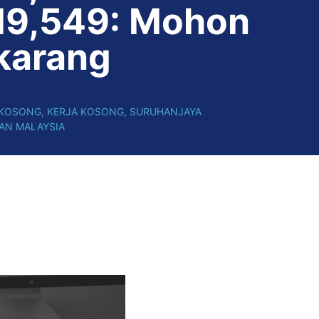
9,549: Mohon
karang
 KOSONG
,
KERJA KOSONG
,
SURUHANJAYA
AN MALAYSIA