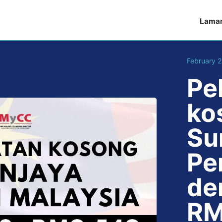
Lama
February 
Pe
ko
Su
Pe
de
RM