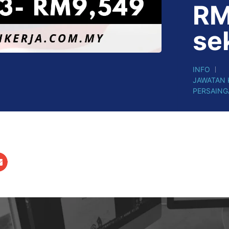
RM
se
INFO
JAWATAN
PERSAING