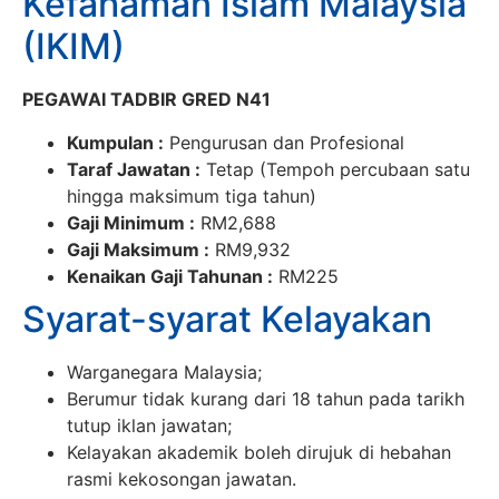
Kefahaman Islam Malaysia
(IKIM)
PEGAWAI TADBIR GRED N41
Kumpulan :
Pengurusan dan Profesional
Taraf Jawatan :
Tetap (Tempoh percubaan satu
hingga maksimum tiga tahun)
Gaji Minimum :
RM2,688
Gaji Maksimum :
RM9,932
Kenaikan Gaji Tahunan :
RM225
Syarat-syarat Kelayakan
Warganegara Malaysia;
Berumur tidak kurang dari 18 tahun pada tarikh
tutup iklan jawatan;
Kelayakan akademik boleh dirujuk di hebahan
rasmi kekosongan jawatan.