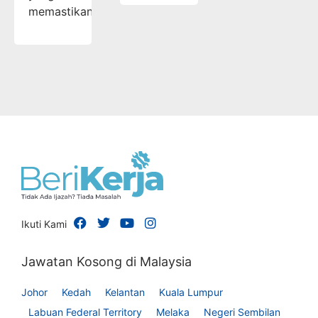
memastikan…
Ikuti Kami
Jawatan Kosong di Malaysia
Johor
Kedah
Kelantan
Kuala Lumpur
Labuan Federal Territory
Melaka
Negeri Sembilan