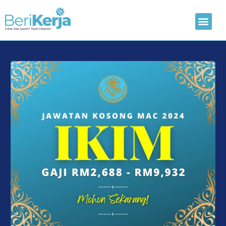
Laman Utama
Hantar CV