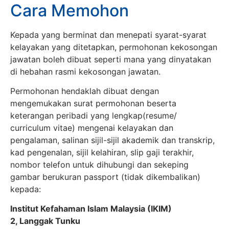
Cara Memohon
Kepada yang berminat dan menepati syarat-syarat
kelayakan yang ditetapkan, permohonan kekosongan
jawatan boleh dibuat seperti mana yang dinyatakan
di hebahan rasmi kekosongan jawatan.
Permohonan hendaklah dibuat dengan
mengemukakan surat permohonan beserta
keterangan peribadi yang lengkap(resume/
curriculum vitae) mengenai kelayakan dan
pengalaman, salinan sijil-sijil akademik dan transkrip,
kad pengenalan, sijil kelahiran, slip gaji terakhir,
nombor telefon untuk dihubungi dan sekeping
gambar berukuran passport (tidak dikembalikan)
kepada:
Institut Kefahaman Islam Malaysia (IKIM)
2, Langgak Tunku