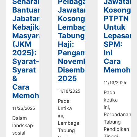
Senarai
Pelbagai
Jawatan
Bantuan
Jawatan
Kosong
Jabatan
Kosong
PTPTN
Kebajikan
Lembaga
Untuk
Masyarakat
Tabung
Lepasan
(JKM
Haji:
SPM:
2025):
Pengambilan
Ini
Syarat-
November-
Cara
Syarat
Disember
Memoho
&
2025
11/13/2025
Cara
11/18/2025
Pada
Memohon
ketika
Pada
ini,
ketika
11/26/2025
Perbadanan
ini,
Dalam
Tabung
Lembaga
landskap
Pendidikan
Tabung
sosial
Tinggi