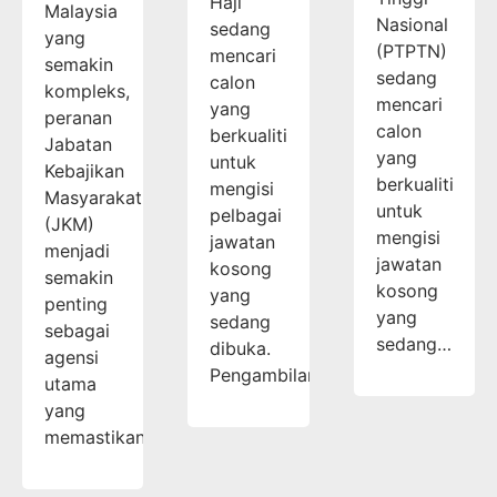
Haji
Malaysia
Nasional
sedang
yang
(PTPTN)
mencari
semakin
sedang
calon
kompleks,
mencari
yang
peranan
calon
berkualiti
Jabatan
yang
untuk
Kebajikan
berkualiti
mengisi
Masyarakat
untuk
pelbagai
(JKM)
mengisi
jawatan
menjadi
jawatan
kosong
semakin
kosong
yang
penting
yang
sedang
sebagai
sedang…
dibuka.
agensi
Pengambilan…
utama
yang
memastikan…