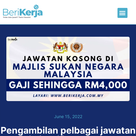
Laman Utama
Hantar CV
June 15, 2022
Pengambilan pelbagai jawatan