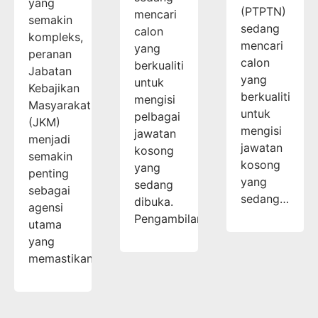
yang
(PTPTN)
mencari
semakin
sedang
calon
kompleks,
mencari
yang
peranan
calon
berkualiti
Jabatan
yang
untuk
Kebajikan
berkualiti
mengisi
Masyarakat
untuk
pelbagai
(JKM)
mengisi
jawatan
menjadi
jawatan
kosong
semakin
kosong
yang
penting
yang
sedang
sebagai
sedang…
dibuka.
agensi
Pengambilan…
utama
yang
memastikan…