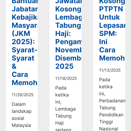
Bantuan
Jawatan
Kosong
Jabatan
Kosong
PTPTN
Kebajikan
Lembaga
Untuk
Masyarakat
Tabung
Lepasan
(JKM
Haji:
SPM:
2025):
Pengambilan
Ini
Syarat-
November-
Cara
Syarat
Disember
Memoho
&
2025
11/13/2025
Cara
11/18/2025
Pada
Memohon
ketika
Pada
ini,
ketika
11/26/2025
Perbadanan
ini,
Dalam
Tabung
Lembaga
landskap
Pendidikan
Tabung
sosial
Tinggi
Haji
Malaysia
Nasional
sedang