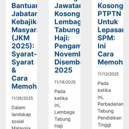
Bantuan
Jawatan
Kosong
Jabatan
Kosong
PTPTN
Kebajikan
Lembaga
Untuk
Masyarakat
Tabung
Lepasan
(JKM
Haji:
SPM:
2025):
Pengambilan
Ini
Syarat-
November-
Cara
Syarat
Disember
Memoho
&
2025
11/13/2025
Cara
11/18/2025
Pada
Memohon
ketika
Pada
ini,
ketika
11/26/2025
Perbadanan
ini,
Dalam
Tabung
Lembaga
landskap
Pendidikan
Tabung
sosial
Tinggi
Haji
Malaysia