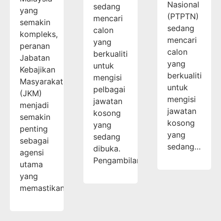
Nasional
sedang
yang
(PTPTN)
mencari
semakin
sedang
calon
kompleks,
mencari
yang
peranan
calon
berkualiti
Jabatan
yang
untuk
Kebajikan
berkualiti
mengisi
Masyarakat
untuk
pelbagai
(JKM)
mengisi
jawatan
menjadi
jawatan
kosong
semakin
kosong
yang
penting
yang
sedang
sebagai
sedang…
dibuka.
agensi
Pengambilan…
utama
yang
memastikan…