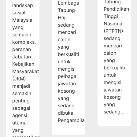
Tabung
Lembaga
landskap
Pendidikan
Tabung
sosial
Tinggi
Haji
Malaysia
Nasional
sedang
yang
(PTPTN)
mencari
semakin
sedang
calon
kompleks,
mencari
yang
peranan
calon
berkualiti
Jabatan
yang
untuk
Kebajikan
berkualiti
mengisi
Masyarakat
untuk
pelbagai
(JKM)
mengisi
jawatan
menjadi
jawatan
kosong
semakin
kosong
yang
penting
yang
sedang
sebagai
sedang…
dibuka.
agensi
Pengambilan…
utama
yang