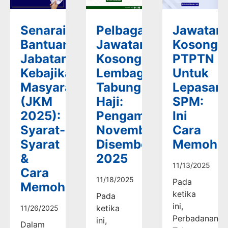
Senarai
Pelbagai
Jawatan
Bantuan
Jawatan
Kosong
Jabatan
Kosong
PTPTN
Kebajikan
Lembaga
Untuk
Masyarakat
Tabung
Lepasan
(JKM
Haji:
SPM:
2025):
Pengambilan
Ini
Syarat-
November-
Cara
Syarat
Disember
Memoho
&
2025
11/13/2025
Cara
11/18/2025
Pada
Memohon
ketika
Pada
ini,
ketika
11/26/2025
Perbadanan
ini,
Dalam