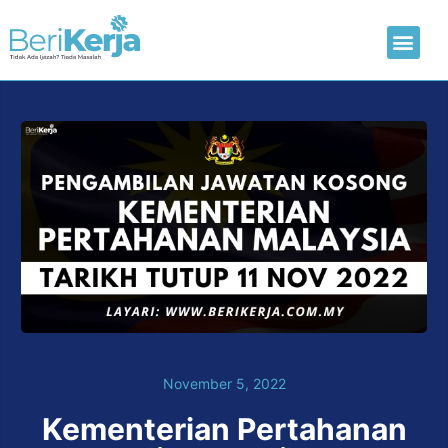
Laman Utama
Hantar CV
November 5, 2022
Kementerian Pertahanan