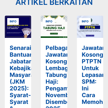
ARTIKEL BERKAITAN
INFO
INFO
INFO
Senarai
Pelbagai
Jawatan
Bantuan
Jawatan
Kosong
Jabatan
Kosong
PTPTN
Kebajikan
Lembaga
Untuk
Masyarakat
Tabung
Lepasan
(JKM
Haji:
SPM:
2025):
Pengambilan
Ini
Syarat-
November-
Cara
Syarat
Disember
Memoho