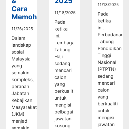
&
2025
11/13/2025
Cara
11/18/2025
Pada
Memohon
ketika
Pada
ini,
ketika
11/26/2025
Perbadanan
ini,
Dalam
Tabung
Lembaga
landskap
Pendidikan
Tabung
sosial
Tinggi
Haji
Malaysia
Nasional
sedang
yang
(PTPTN)
mencari
semakin
sedang
calon
kompleks,
mencari
yang
peranan
calon
berkualiti
Jabatan
yang
untuk
Kebajikan
berkualiti
mengisi
Masyarakat
untuk
pelbagai
(JKM)
mengisi
jawatan
menjadi
jawatan
kosong
semakin