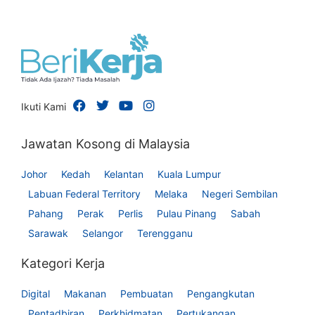
Ikuti Kami
Jawatan Kosong di Malaysia
Johor
Kedah
Kelantan
Kuala Lumpur
Labuan Federal Territory
Melaka
Negeri Sembilan
Pahang
Perak
Perlis
Pulau Pinang
Sabah
Sarawak
Selangor
Terengganu
Kategori Kerja
Digital
Makanan
Pembuatan
Pengangkutan
Pentadbiran
Perkhidmatan
Pertukangan