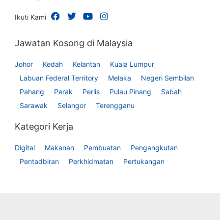
Ikuti Kami
Jawatan Kosong di Malaysia
Johor
Kedah
Kelantan
Kuala Lumpur
Labuan Federal Territory
Melaka
Negeri Sembilan
Pahang
Perak
Perlis
Pulau Pinang
Sabah
Sarawak
Selangor
Terengganu
Kategori Kerja
Digital
Makanan
Pembuatan
Pengangkutan
Pentadbiran
Perkhidmatan
Pertukangan