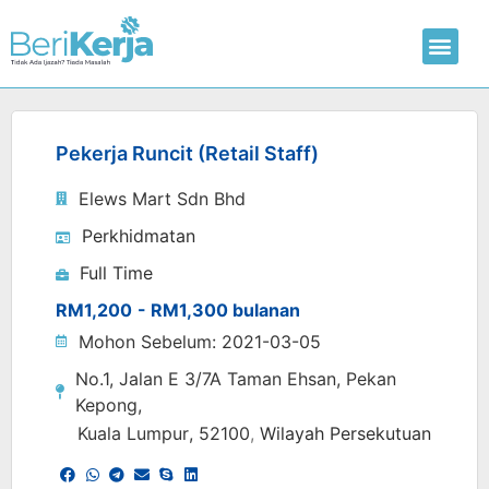
Laman Utama
Hantar CV
Pekerja Runcit (Retail Staff)
Elews Mart Sdn Bhd
Perkhidmatan
Full Time
RM1,200
- RM1,300 bulanan
Mohon Sebelum: 2021-03-05
No.1, Jalan E 3/7A Taman Ehsan, Pekan
Kepong,
Kuala Lumpur
, 52100
,
Wilayah Persekutuan