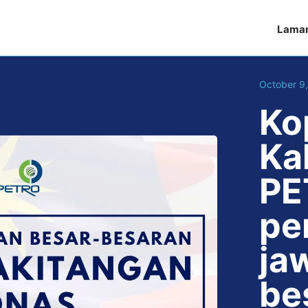
Lama
October 9
Ko
Ka
PE
pe
ja
be