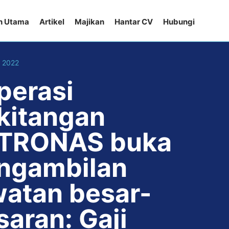
n Utama
Artikel
Majikan
Hantar CV
Hubungi
, 2022
perasi
kitangan
TRONAS buka
ngambilan
watan besar-
saran: Gaji