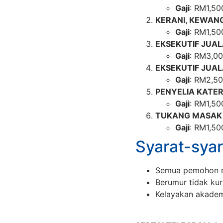
Gaji
: RM1,50
KERANI, KEWAN
Gaji
: RM1,50
EKSEKUTIF JUA
Gaji
: RM3,0
EKSEKUTIF JUAL
Gaji
: RM2,5
PENYELIA KATER
Gaji
: RM1,50
TUKANG MASAK
Gaji
: RM1,50
Syarat-syar
Semua pemohon m
Berumur tidak kur
Kelayakan akadem