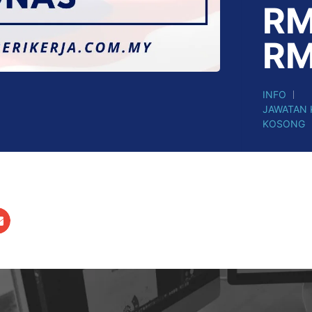
RM
RM
INFO
JAWATAN
KOSONG