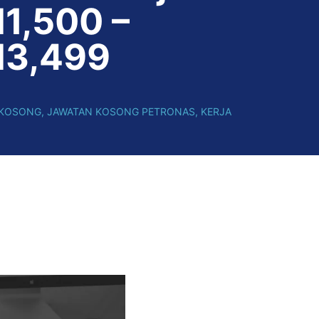
1,500 –
3,499
 KOSONG
,
JAWATAN KOSONG PETRONAS
,
KERJA