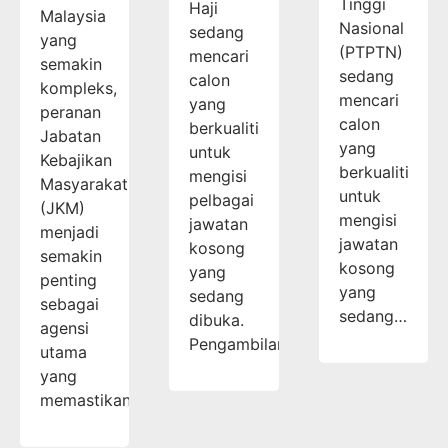
Tinggi
Haji
Malaysia
Nasional
sedang
yang
(PTPTN)
mencari
semakin
sedang
calon
kompleks,
mencari
yang
peranan
calon
berkualiti
Jabatan
yang
untuk
Kebajikan
berkualiti
mengisi
Masyarakat
untuk
pelbagai
(JKM)
mengisi
jawatan
menjadi
jawatan
kosong
semakin
kosong
yang
penting
yang
sedang
sebagai
sedang…
dibuka.
agensi
Pengambilan…
utama
yang
memastikan…