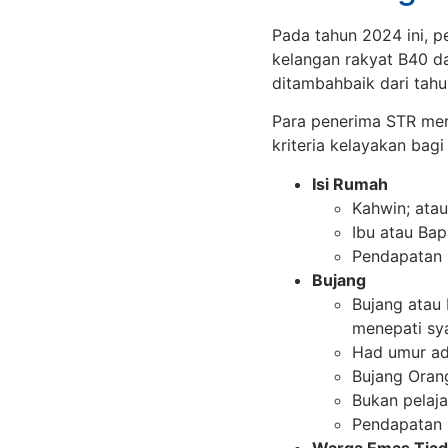
Pada tahun 2024 ini, p
kelangan rakyat B40 d
ditambahbaik dari tah
Para penerima STR mer
kriteria kelayakan bagi
Isi Rumah
Kahwin; atau
Ibu atau Ba
Pendapatan 
Bujang
Bujang atau
menepati sya
Had umur ad
Bujang Oran
Bukan pelaja
Pendapatan 
Warga Emas Tiad