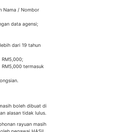
an Nama / Nombor
gan data agensi;
ebih dari 19 tahun
i RM5,000;
i RM5,000 termasuk
ongsian.
asih boleh dibuat di
alasan tidak lulus.
mohonan rayuan masih
 oleh pegawai HASiL,