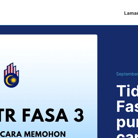
Lama
September
Ti
Fa
pu
ca