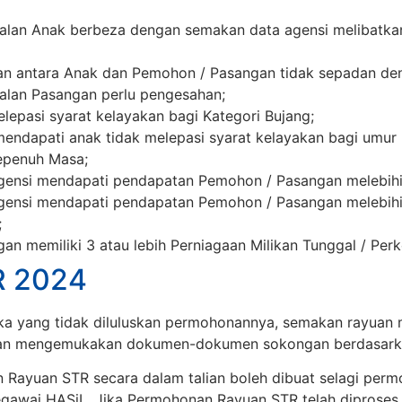
alan Anak berbeza dengan semakan data agensi melibatk
an antara Anak dan Pemohon / Pasangan tidak sepadan den
lan Pasangan perlu pengesahan;
epasi syarat kelayakan bagi Kategori Bujang;
ndapati anak tidak melepasi syarat kelayakan bagi umur l
Sepenuh Masa;
ensi mendapati pendapatan Pemohon / Pasangan melebih
gensi mendapati pendapatan Pemohon / Pasangan melebih
;
n memiliki 3 atau lebih Perniagaan Milikan Tunggal / Perk
R 2024
ka yang tidak diluluskan permohonannya, semakan rayuan m
gan mengemukakan dokumen-dokumen sokongan berdasarkan 
 Rayuan STR secara dalam talian boleh dibuat selagi per
egawai HASiL. Jika Permohonan Rayuan STR telah diproses