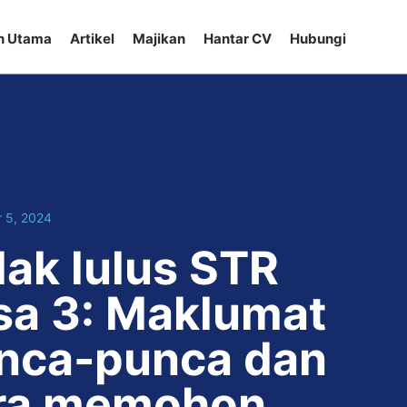
n Utama
Artikel
Majikan
Hantar CV
Hubungi
 5, 2024
dak lulus STR
sa 3: Maklumat
nca-punca dan
ra memohon