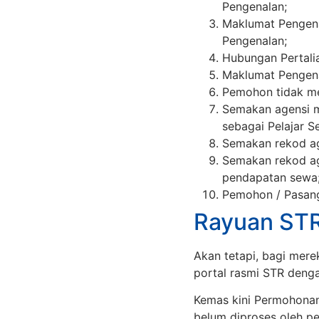
Pengenalan;
Maklumat Pengen
Pengenalan;
Hubungan Pertali
Maklumat Pengena
Pemohon tidak mel
Semakan agensi me
sebagai Pelajar 
Semakan rekod ag
Semakan rekod a
pendapatan sewa
Pemohon / Pasanga
Rayuan ST
Akan tetapi, bagi mere
portal rasmi STR den
Kemas kini Permohonan
belum diproses oleh p