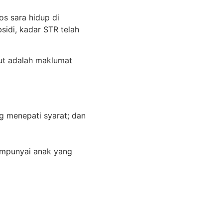
os sara hidup di
idi, kadar STR telah
ut adalah maklumat
g menepati syarat; dan
mempunyai anak yang