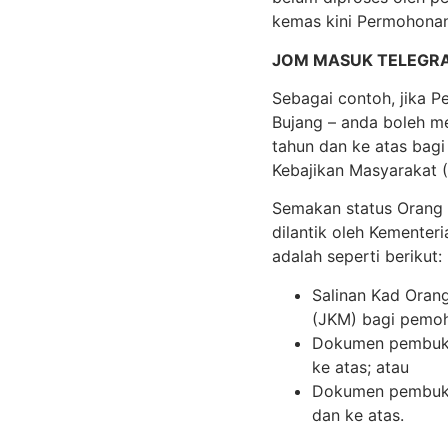
kemas kini Permohonan
JOM MASUK TELEGR
Sebagai contoh, jika P
Bujang – anda boleh m
tahun dan ke atas bag
Kebajikan Masyarakat 
Semakan status Orang 
dilantik oleh Kemente
adalah seperti berikut:
Salinan Kad Oran
(JKM) bagi pemoh
Dokumen pembukti
ke atas; atau
Dokumen pembukti
dan ke atas.