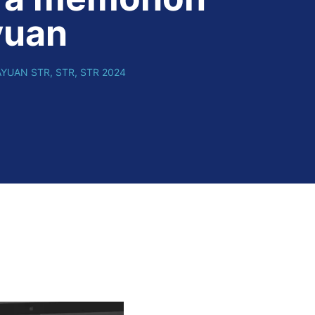
yuan
AYUAN STR
,
STR
,
STR 2024