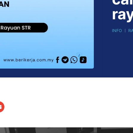
ra
INFO
R