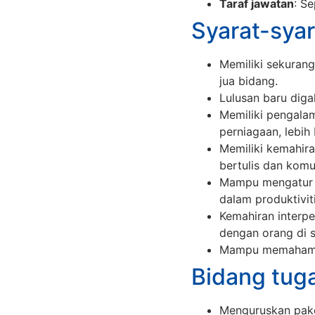
Taraf jawatan
: S
Syarat-syar
Memiliki sekurang
jua bidang.
Lulusan baru dig
Memiliki pengal
perniagaan, lebih
Memiliki kemahir
bertulis dan komu
Mampu mengatur s
dalam produktiviti
Kemahiran interpe
dengan orang di 
Mampu memahami 
Bidang tug
Menguruskan pake