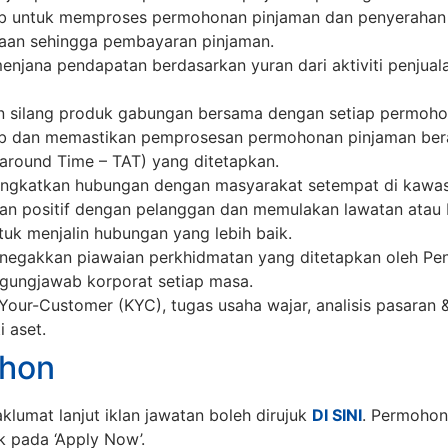
 untuk memproses permohonan pinjaman dan penyerahan u
maan sehingga pembayaran pinjaman.
jana pendapatan berdasarkan yuran dari aktiviti penjuala
an silang produk gabungan bersama dengan setiap permoho
b dan memastikan pemprosesan permohonan pinjaman ber
naround Time – TAT) yang ditetapkan.
ingkatkan hubungan dengan masyarakat setempat di kawa
 positif dengan pelanggan dan memulakan lawatan atau
tuk menjalin hubungan yang lebih baik.
egakkan piawaian perkhidmatan yang ditetapkan oleh Pe
ungjawab korporat setiap masa.
ur-Customer (KYC), tugas usaha wajar, analisis pasaran &
i aset.
hon
klumat lanjut iklan jawatan boleh dirujuk
DI SINI
. Permohon
k pada ‘Apply Now’.