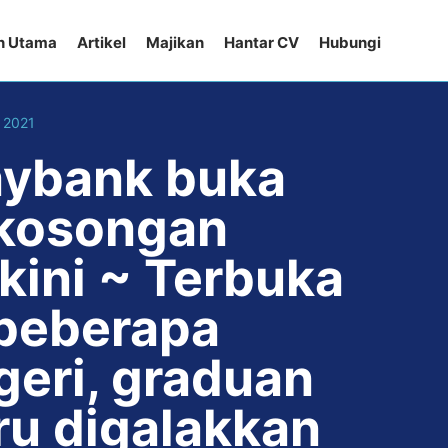
n Utama
Artikel
Majikan
Hantar CV
Hubungi
 2021
ybank buka
kosongan
rkini ~ Terbuka
 beberapa
geri, graduan
ru digalakkan