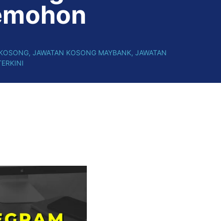
mohon
 KOSONG
,
JAWATAN KOSONG MAYBANK
,
JAWATAN
ERKINI