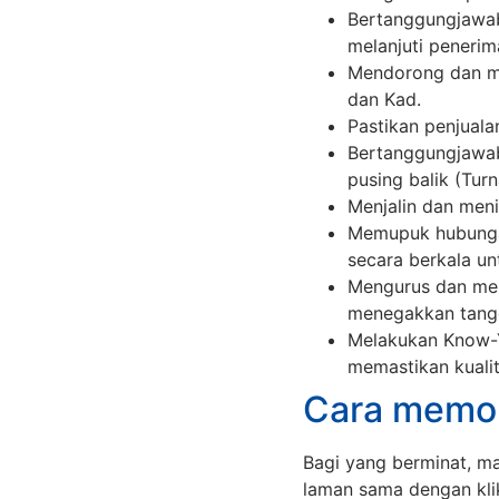
Bertanggungjawab
melanjuti peneri
Mendorong dan men
dan Kad.
Pastikan penjual
Bertanggungjawa
pusing balik (Tur
Menjalin dan men
Memupuk hubungan
secara berkala un
Mengurus dan men
menegakkan tangg
Melakukan Know-Yo
memastikan kualit
Cara memo
Bagi yang berminat, ma
laman sama dengan kli