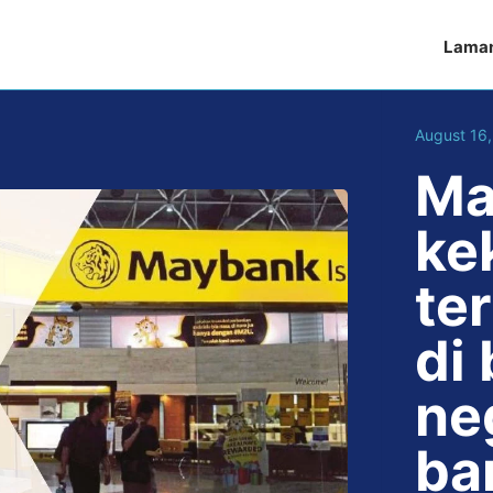
Lama
August 16,
Ma
ke
te
di
ne
ba