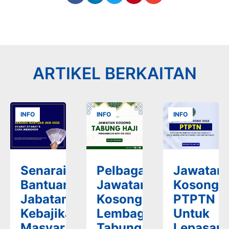
ARTIKEL BERKAITAN
INFO
INFO
INFO
Senarai
Pelbagai
Jawatan
Bantuan
Jawatan
Kosong
Jabatan
Kosong
PTPTN
Kebajikan
Lembaga
Untuk
Masyarakat
Tabung
Lepasan