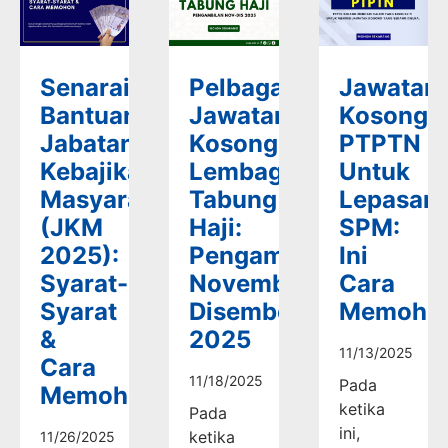
Senarai
Pelbagai
Jawatan
Bantuan
Jawatan
Kosong
Jabatan
Kosong
PTPTN
Kebajikan
Lembaga
Untuk
Masyarakat
Tabung
Lepasan
(JKM
Haji:
SPM:
2025):
Pengambilan
Ini
Syarat-
November-
Cara
Syarat
Disember
Memoho
&
2025
11/13/2025
Cara
11/18/2025
Pada
Memohon
ketika
Pada
ini,
ketika
11/26/2025