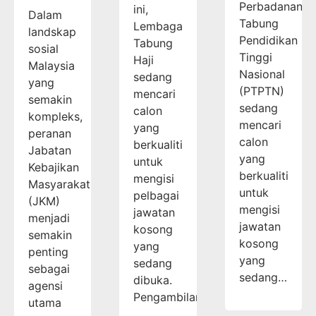
Perbadanan
ini,
Dalam
Tabung
Lembaga
landskap
Pendidikan
Tabung
sosial
Tinggi
Haji
Malaysia
Nasional
sedang
yang
(PTPTN)
mencari
semakin
sedang
calon
kompleks,
mencari
yang
peranan
calon
berkualiti
Jabatan
yang
untuk
Kebajikan
berkualiti
mengisi
Masyarakat
untuk
pelbagai
(JKM)
mengisi
jawatan
menjadi
jawatan
kosong
semakin
kosong
yang
penting
yang
sedang
sebagai
sedang…
dibuka.
agensi
Pengambilan…
utama