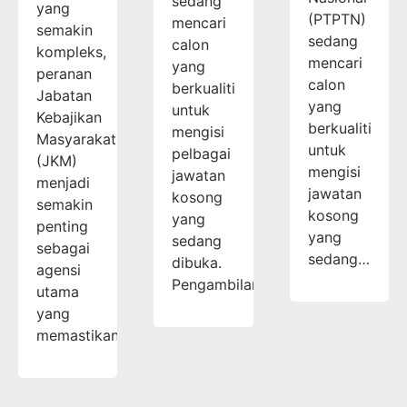
sedang
yang
(PTPTN)
mencari
semakin
sedang
calon
kompleks,
mencari
yang
peranan
calon
berkualiti
Jabatan
yang
untuk
Kebajikan
berkualiti
mengisi
Masyarakat
untuk
pelbagai
(JKM)
mengisi
jawatan
menjadi
jawatan
kosong
semakin
kosong
yang
penting
yang
sedang
sebagai
sedang…
dibuka.
agensi
Pengambilan…
utama
yang
memastikan…