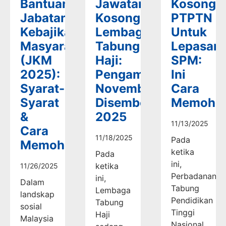
Bantuan
Jawatan
Kosong
Jabatan
Kosong
PTPTN
Kebajikan
Lembaga
Untuk
Masyarakat
Tabung
Lepasan
(JKM
Haji:
SPM:
2025):
Pengambilan
Ini
Syarat-
November-
Cara
Syarat
Disember
Memoho
&
2025
11/13/2025
Cara
11/18/2025
Pada
Memohon
ketika
Pada
ini,
ketika
11/26/2025
Perbadanan
ini,
Dalam
Tabung
Lembaga
landskap
Pendidikan
Tabung
sosial
Tinggi
Haji
Malaysia
Nasional