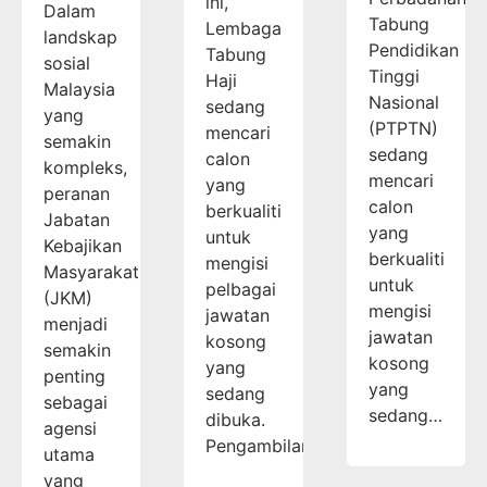
ini,
Dalam
Tabung
Lembaga
landskap
Pendidikan
Tabung
sosial
Tinggi
Haji
Malaysia
Nasional
sedang
yang
(PTPTN)
mencari
semakin
sedang
calon
kompleks,
mencari
yang
peranan
calon
berkualiti
Jabatan
yang
untuk
Kebajikan
berkualiti
mengisi
Masyarakat
untuk
pelbagai
(JKM)
mengisi
jawatan
menjadi
jawatan
kosong
semakin
kosong
yang
penting
yang
sedang
sebagai
sedang…
dibuka.
agensi
Pengambilan…
utama
yang