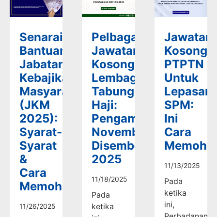
Senarai
Pelbagai
Jawatan
Bantuan
Jawatan
Kosong
Jabatan
Kosong
PTPTN
Kebajikan
Lembaga
Untuk
Masyarakat
Tabung
Lepasan
(JKM
Haji:
SPM:
2025):
Pengambilan
Ini
Syarat-
November-
Cara
Syarat
Disember
Memoho
&
2025
11/13/2025
Cara
11/18/2025
Pada
Memohon
ketika
Pada
ini,
ketika
11/26/2025
Perbadanan