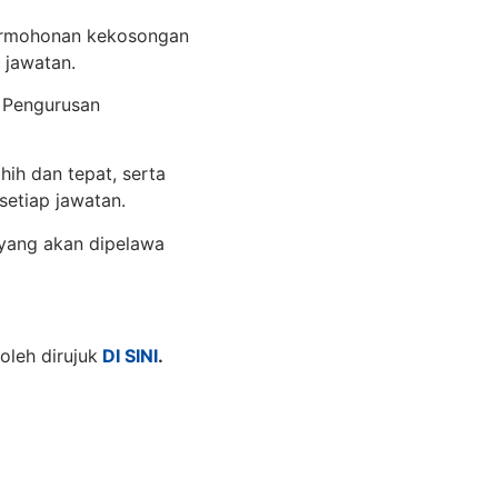
permohonan kekosongan
 jawatan.
m Pengurusan
ih dan tepat, serta
etiap jawatan.
 yang akan dipelawa
leh dirujuk
DI SINI
.