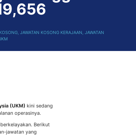
9,656
 KOSONG
,
JAWATAN KOSONG KERAJAAN
,
JAWATAN
UKM
aysia (UKM)
kini sedang
lanan operasinya.
berkelayakan. Berikut
an-jawatan yang