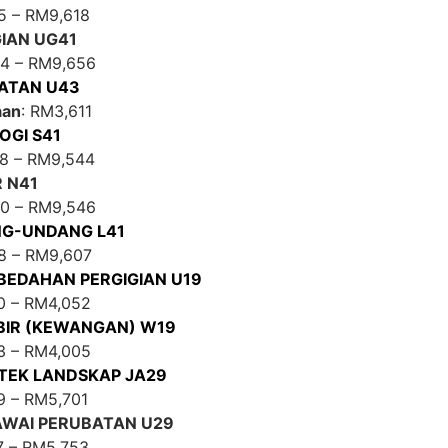
5 – RM9,618
IAN UG41
44 – RM9,656
ATAN U43
aan
: RM3,611
OGI S41
78 – RM9,544
 N41
80 – RM9,546
G-UNDANG L41
8 – RM9,607
EDAHAN PERGIGIAN U19
0 – RM4,052
IR (KEWANGAN) W19
3 – RM4,005
TEK LANDSKAP JA29
9 – RM5,701
WAI PERUBATAN U29
7 – RM5,753