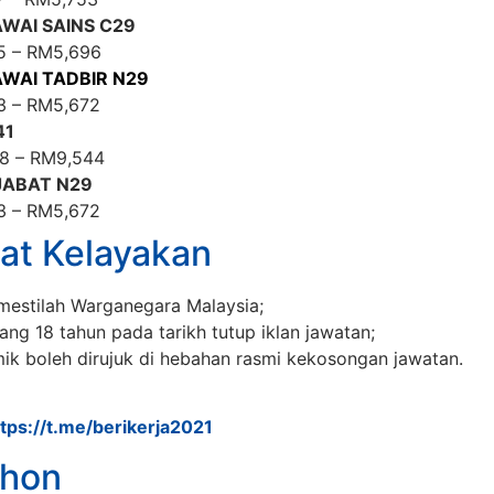
WAI SAINS C29
5 – RM5,696
WAI TADBIR N29
3 – RM5,672
41
78 – RM9,544
JABAT N29
3 – RM5,672
at Kelayakan
estilah Warganegara Malaysia;
ang 18 tahun pada tarikh tutup iklan jawatan;
ik boleh dirujuk di hebahan rasmi kekosongan jawatan.
ttps://t.me/berikerja2021
hon