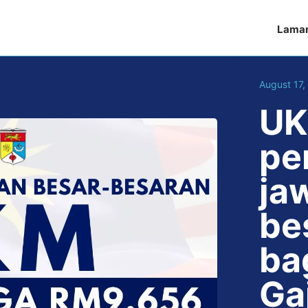
Lama
August 17,
UK
pe
ja
be
ba
Ga