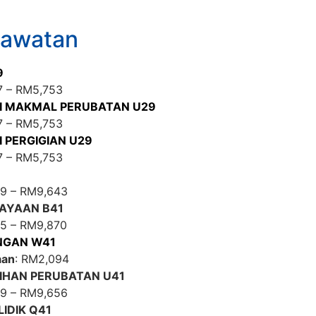
Jawatan
9
97 – RM5,753
I MAKMAL PERUBATAN U29
7 – RM5,753
 PERGIGIAN U29
7 – RM5,753
29 – RM9,643
AYAAN B41
95 – RM9,870
NGAN W41
aan
: RM2,094
IHAN PERUBATAN U41
29 – RM9,656
IDIK Q41