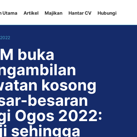
n Utama
Artikel
Majikan
Hantar CV
Hubungi
 2022
M buka
ngambilan
watan kosong
sar-besaran
gi Ogos 2022:
ji sehingga