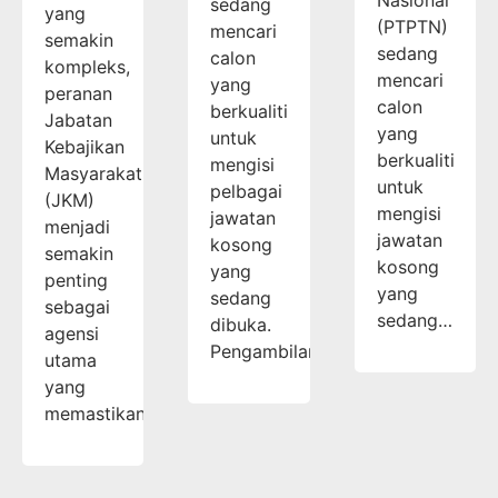
sedang
yang
(PTPTN)
mencari
semakin
sedang
calon
kompleks,
mencari
yang
peranan
calon
berkualiti
Jabatan
yang
untuk
Kebajikan
berkualiti
mengisi
Masyarakat
untuk
pelbagai
(JKM)
mengisi
jawatan
menjadi
jawatan
kosong
semakin
kosong
yang
penting
yang
sedang
sebagai
sedang…
dibuka.
agensi
Pengambilan…
utama
yang
memastikan…