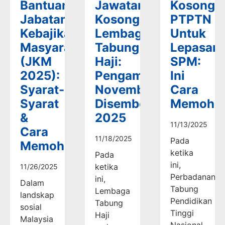
Bantuan
Jawatan
Kosong
Jabatan
Kosong
PTPTN
Kebajikan
Lembaga
Untuk
Masyarakat
Tabung
Lepasan
(JKM
Haji:
SPM:
2025):
Pengambilan
Ini
Syarat-
November-
Cara
Syarat
Disember
Memoho
&
2025
11/13/2025
Cara
11/18/2025
Pada
Memohon
ketika
Pada
ini,
ketika
11/26/2025
Perbadanan
ini,
Dalam
Tabung
Lembaga
landskap
Pendidikan
Tabung
sosial
Tinggi
Haji
Malaysia
Nasional