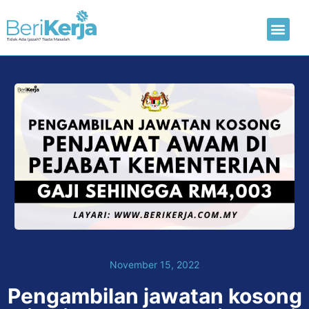
Laman Utama
Hantar CV
November 15, 2022
Pengambilan jawatan kosong