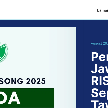
Lama
August 26
Pe
Ja
RI
Se
Ta