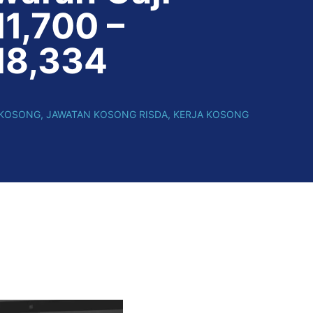
1,700 –
8,334
 KOSONG
,
JAWATAN KOSONG RISDA
,
KERJA KOSONG