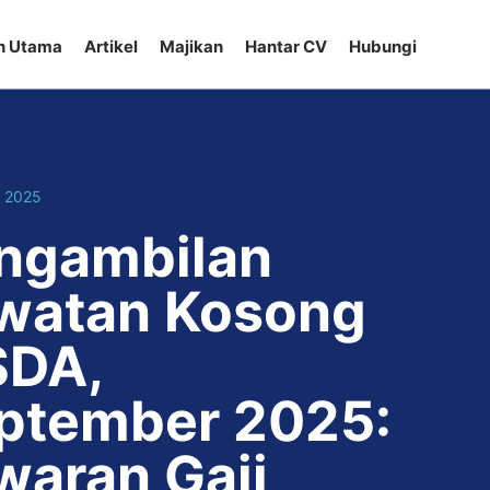
n Utama
Artikel
Majikan
Hantar CV
Hubungi
, 2025
ngambilan
watan Kosong
SDA,
ptember 2025:
waran Gaji