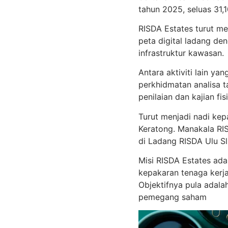
tahun 2025, seluas 31,1
RISDA Estates turut 
peta digital ladang d
infrastruktur kawasan.
Antara aktiviti lain ya
perkhidmatan analisa ta
penilaian dan kajian fi
Turut menjadi nadi kep
Keratong. Manakala RI
di Ladang RISDA Ulu Sl
Misi RISDA Estates ada
kepakaran tenaga kerja
Objektifnya pula adal
pemegang saham