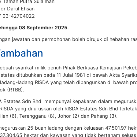
 3 Taman Putra Sulaiman
or Darul Ehsan
 / 03-42704022
ehingga 08 September 2025.
gan jawatan dan permohonan boleh dirujuk di hebahan ra
Tambahan
ebuah syarikat milik penuh Pihak Berkuasa Kemajuan Pekeb
states ditubuhkan pada 11 Julai 1981 di bawah Akta Syarik
 ladang-ladang RISDA yang telah dibangunkan di bawah p
ok (RTBB).
A Estates Sdn Bhd mempunyai kepakaran dalam meguruskan
ISDA yang di uruskan oleh RISDA Estates Sdn Bhd terletak 
ilan (6), Terengganu (8), Johor (2) dan Pahang (3).
meguruskan 25 buah ladang dengan keluasan 47,501.97 hek
37,304.65 hektar dan kawasan yang tidak bertanam seluas 