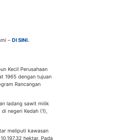
smi –
DI SINI.
un Kecil Perusahaan
at 1965 dengan tujuan
rogram Rancangan
 ladang sawit milik
di negeri Kedah (1),
tar meliputi kawasan
10,197.32 hektar. Pada