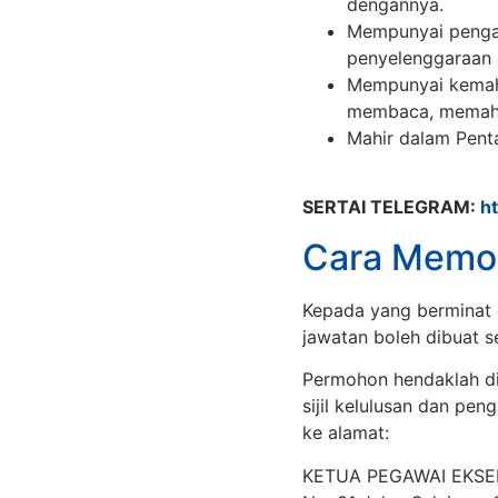
dengannya.
Mempunyai pengala
penyelenggaraan b
Mempunyai kemahi
membaca, memahami
Mahir dalam Penta
SERTAI TELEGRAM:
h
Cara Memo
Kepada yang berminat 
jawatan boleh dibuat 
Permohon hendaklah di
sijil kelulusan dan pen
ke alamat:
KETUA PEGAWAI EKSEK