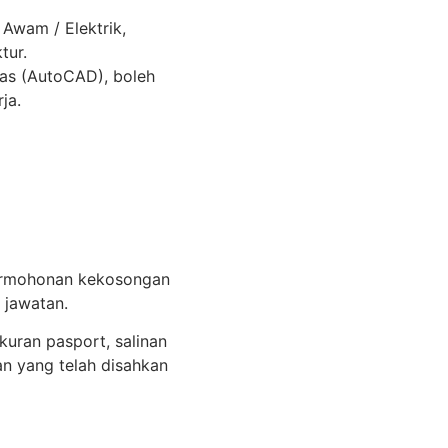
Awam / Elektrik,
tur.
sas (AutoCAD), boleh
ja.
permohonan kekosongan
 jawatan.
uran pasport, salinan
tan yang telah disahkan