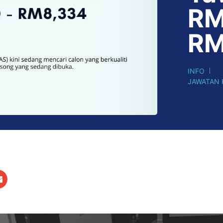
RM
RM
INFO
JAWATAN