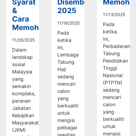
Syarat
Disember
Memoho
&
2025
11/13/2025
Cara
11/18/2025
Pada
Memohon
ketika
Pada
ini,
ketika
11/26/2025
Perbadanan
ini,
Dalam
Tabung
Lembaga
landskap
Pendidikan
Tabung
sosial
Tinggi
Haji
Malaysia
Nasional
sedang
yang
(PTPTN)
mencari
semakin
sedang
calon
kompleks,
mencari
yang
peranan
calon
berkualiti
Jabatan
yang
untuk
Kebajikan
berkualiti
mengisi
Masyarakat
untuk
pelbagai
(JKM)
mengisi
jawatan