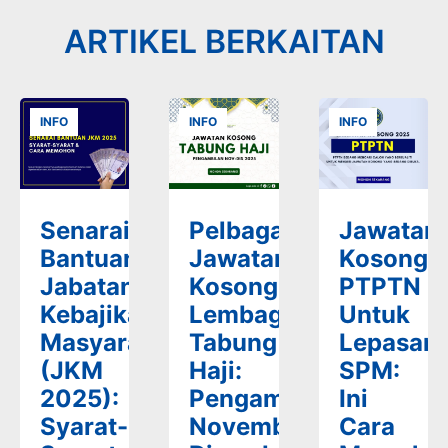
ARTIKEL BERKAITAN
INFO
INFO
INFO
Senarai
Pelbagai
Jawatan
Bantuan
Jawatan
Kosong
Jabatan
Kosong
PTPTN
Kebajikan
Lembaga
Untuk
Masyarakat
Tabung
Lepasan
(JKM
Haji:
SPM:
2025):
Pengambilan
Ini
Syarat-
November-
Cara