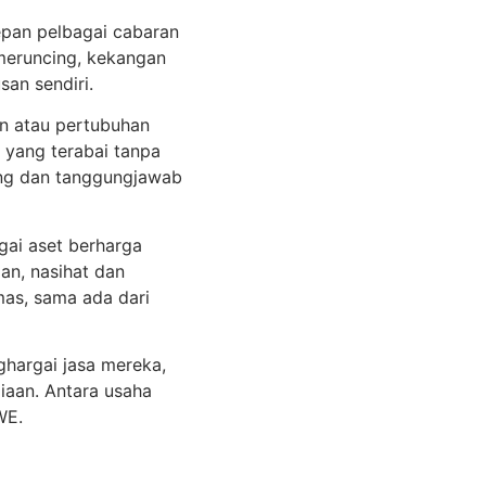
epan pelbagai cabaran
meruncing, kekangan
san sendiri.
n atau pertubuhan
 yang terabai tanpa
ang dan tanggungjawab
gai aset berharga
n, nasihat dan
mas, sama ada dari
ghargai jasa mereka,
iaan. Antara usaha
WE.