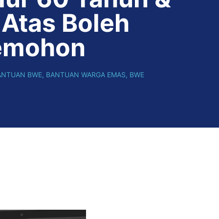
 Atas Boleh
mohon
ANTUAN BWE
,
BANTUAN WARGA EMAS
,
BWE