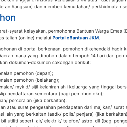
Geran Rangsum) dan memberi kemudahan/ perkhidmatan se
hon
arat-syarat kelayakan, permohonna Bantuan Warga Emas (B
s talian (online) melalui
Portal eBantuan JKM
.
honan di portal berkenaan, pemohon dikehendaki hadir ke
aerah mana yang dipohon dalam tempoh 14 hari dari perm
akan dokumen-dokumen sokongan berikut:
enalan pemohon (depan);
enalan pemohon (belakang);
alan/ mykid/ sijil kelahiran ahli keluarga yang tinggal ber
slip pendaftaran sementara (bagi pemohon oku);
ian/ perceraian (jika berkaitan);
an atau surat pengesahan pendapatan dari majikan/ surat 
i lain yang berkaitan (aadk/ polis/ penjara) (jika berkaitan)
bil utiliti seperti air/ elektrik/ telefon/ astro, dll (bagi pen