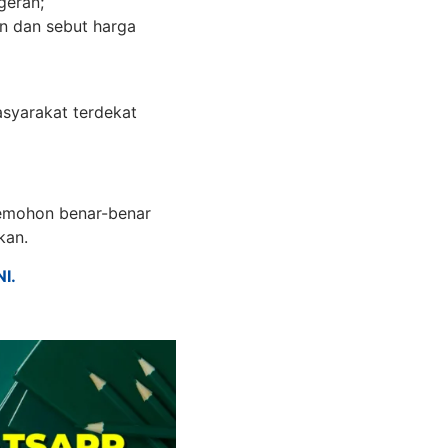
geran;
n dan sebut harga
asyarakat terdekat
pemohon benar-benar
kan.
NI.