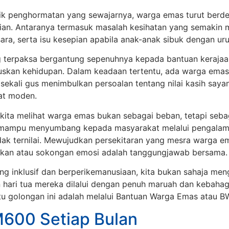
lik penghormatan yang sewajarnya, warga emas turut berd
ian. Antaranya termasuk masalah kesihatan yang semakin 
ra, serta isu kesepian apabila anak-anak sibuk dengan uru
g terpaksa bergantung sepenuhnya kepada bantuan kerajaa
uskan kehidupan. Dalam keadaan tertentu, ada warga emas
sekali gus menimbulkan persoalan tentang nilai kasih say
at moden.
k kita melihat warga emas bukan sebagai beban, tetapi seba
 mampu menyumbang kepada masyarakat melalui pengalama
dak ternilai. Mewujudkan persekitaran yang mesra warga e
jikan atau sokongan emosi adalah tanggungjawab bersama.
g inklusif dan berperikemanusiaan, kita bukan sahaja men
 hari tua mereka dilalui dengan penuh maruah dan kebahag
u golongan ini adalah melalui Bantuan Warga Emas atau B
600 Setiap Bulan