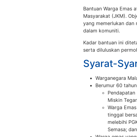
Bantuan Warga Emas at
Masyarakat (JKM). Obj
yang memerlukan dan 
dalam komuniti.
Kadar bantuan ini dit
serta diluluskan perm
Syarat-Sya
Warganegara Mala
Berumur 60 tahun 
Pendapatan I
Miskin Tega
Warga Emas 
tinggal ber
melebihi PGK
Semasa; dan
Warga emas yang b