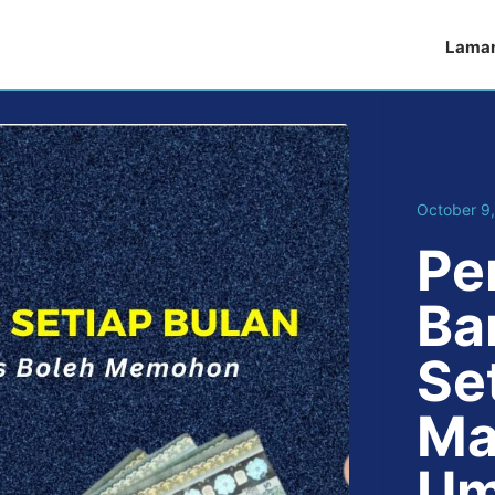
Lama
October 9
Pe
Ba
Se
Ma
Um