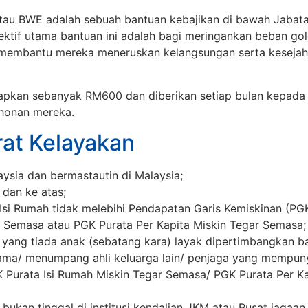
au BWE adalah sebuah bantuan kebajikan di bawah Jabata
ektif utama bantuan ini adalah bagi meringankan beban g
membantu mereka meneruskan kelangsungan serta kesejah
etapkan sebanyak RM600 dan diberikan setiap bulan kepada
ohonan mereka.
rat Kelayakan
ysia dan bermastautin di Malaysia;
dan ke atas;
si Rumah tidak melebihi Pendapatan Garis Kemiskinan (PGK
r Semasa atau PGK Purata Per Kapita Miskin Tegar Semasa;
yang tiada anak (sebatang kara) layak dipertimbangkan b
sama/ menumpang ahli keluarga lain/ penjaga yang mempun
 Purata Isi Rumah Miskin Tegar Semasa/ PGK Purata Per Ka
ukan tinggal di institusi kendalian JKM atau Pusat jagaan