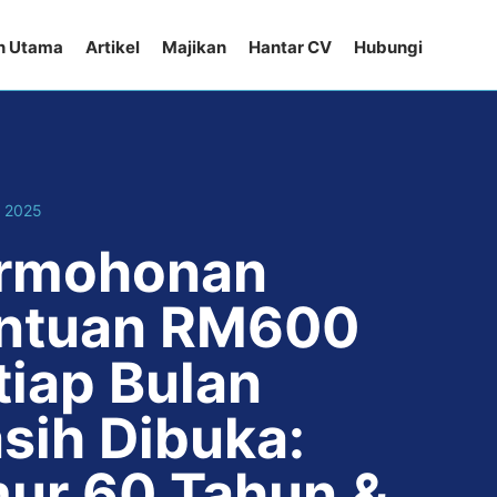
n Utama
Artikel
Majikan
Hantar CV
Hubungi
, 2025
rmohonan
ntuan RM600
tiap Bulan
sih Dibuka:
ur 60 Tahun &