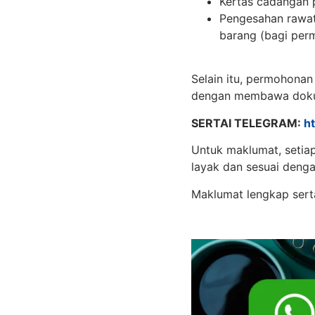
Kertas cadangan 
Pengesahan rawat
barang (bagi per
Selain itu, permohonan
dengan membawa doku
SERTAI TELEGRAM:
h
Untuk maklumat, setia
layak dan sesuai deng
Maklumat lengkap sert