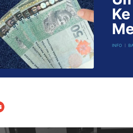
Ke
Me
INFO
B