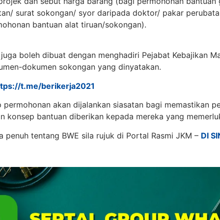
projek dan sebut harga barang (bagi permohonan bantuan 
an/ surat sokongan/ syor daripada doktor/ pakar perubata
mohonan bantuan alat tiruan/sokongan).
 juga boleh dibuat dengan menghadiri Pejabat Kebajikan M
men-dokumen sokongan yang dinyatakan.
ttps://t.me/berikerja2021
p permohonan akan dijalankan siasatan bagi memastikan 
an konsep bantuan diberikan kepada mereka yang memerlu
a penuh tentang BWE sila rujuk di Portal Rasmi JKM –
DI SI