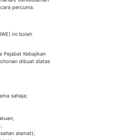
cara percuma.
WE) ini boleh
 Pejabat Kebajikan
ohonan dibuat diatas
sama sahaja;
akuan;
;
gesahan alamat);