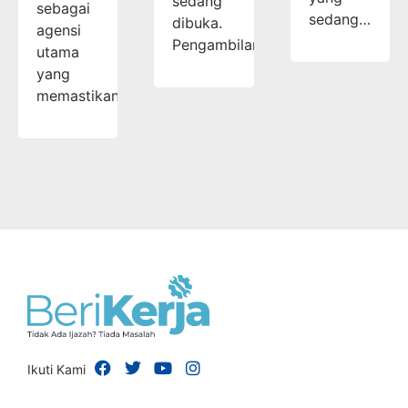
sedang
sebagai
sedang…
dibuka.
agensi
Pengambilan…
utama
yang
memastikan…
Ikuti Kami