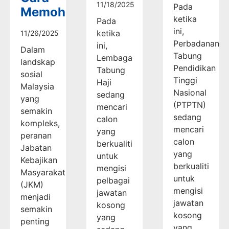
11/18/2025
Pada
Memohon
ketika
Pada
ini,
ketika
11/26/2025
Perbadanan
ini,
Dalam
Tabung
Lembaga
landskap
Pendidikan
Tabung
sosial
Tinggi
Haji
Malaysia
Nasional
sedang
yang
(PTPTN)
mencari
semakin
sedang
calon
kompleks,
mencari
yang
peranan
calon
berkualiti
Jabatan
yang
untuk
Kebajikan
berkualiti
mengisi
Masyarakat
untuk
pelbagai
(JKM)
mengisi
jawatan
menjadi
jawatan
kosong
semakin
kosong
yang
penting
yang