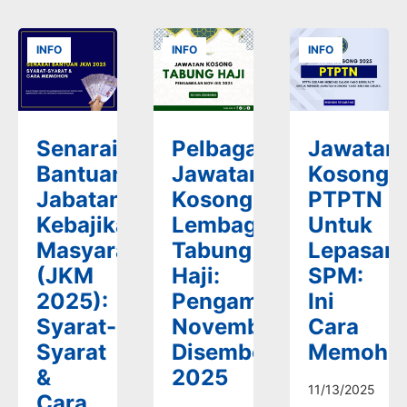
INFO
INFO
INFO
Senarai
Pelbagai
Jawatan
Bantuan
Jawatan
Kosong
Jabatan
Kosong
PTPTN
Kebajikan
Lembaga
Untuk
Masyarakat
Tabung
Lepasan
(JKM
Haji:
SPM:
2025):
Pengambilan
Ini
Syarat-
November-
Cara
Syarat
Disember
Memoho
&
2025
11/13/2025
Cara